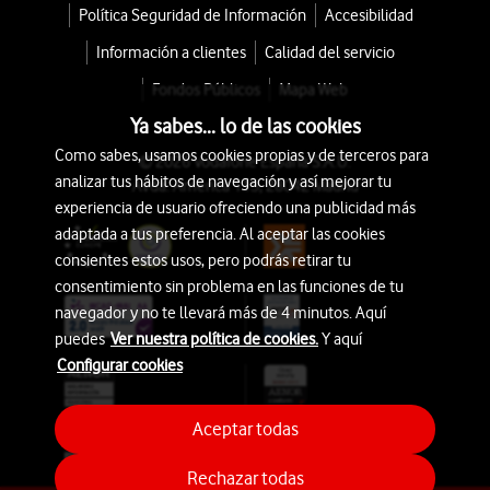
Política Seguridad de Información
Accesibilidad
Información a clientes
Calidad del servicio
Fondos Públicos
Mapa Web
Ya sabes... lo de las cookies
Como sabes, usamos cookies propias y de terceros para
© 2026 Vodafone España S.A.U.
analizar tus hábitos de navegación y así mejorar tu
Avda. América 115, 28042 Madrid
experiencia de usuario ofreciendo una publicidad más
adaptada a tus preferencia. Al aceptar las cookies
consientes estos usos, pero podrás retirar tu
consentimiento sin problema en las funciones de tu
navegador y no te llevará más de 4 minutos. Aquí
puedes
Ver nuestra política de cookies.
Y aquí
Configurar cookies
Aceptar todas
Rechazar todas