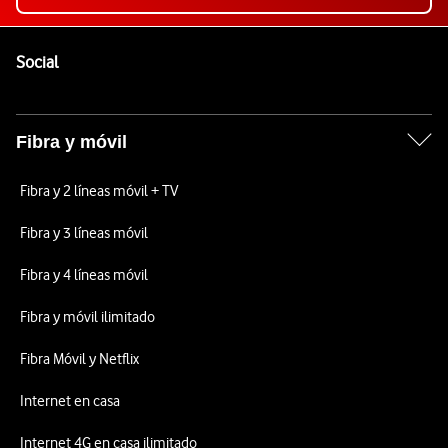
Pie de página de Vodafone
Enlaces a las redes sociales de Vodafone
Social
Fibra y móvil
Fibra y 2 líneas móvil + TV
Fibra y 3 líneas móvil
Fibra y 4 líneas móvil
Fibra y móvil ilimitado
Fibra Móvil y Netflix
Internet en casa
Internet 4G en casa ilimitado