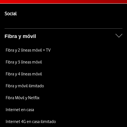
Pie de página de Vodafone
Enlaces a las redes sociales de Vodafone
Social
Fibra y móvil
Fibra y 2 líneas móvil + TV
Fibra y 3 líneas móvil
Fibra y 4 líneas móvil
Fibra y móvil ilimitado
Fibra Móvil y Netflix
Internet en casa
Internet 4G en casa ilimitado