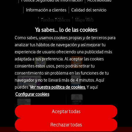
Política Seguridad de Información
Accesibilidad
Información a clientes
Calidad del servicio
Fondos Públicos
Mapa Web
Ya sabes... lo de las cookies
Como sabes, usamos cookies propias y de terceros para
© 2026 Vodafone España S.A.U.
analizar tus hábitos de navegación y así mejorar tu
Avda. América 115, 28042 Madrid
experiencia de usuario ofreciendo una publicidad más
adaptada a tus preferencia. Al aceptar las cookies
consientes estos usos, pero podrás retirar tu
consentimiento sin problema en las funciones de tu
navegador y no te llevará más de 4 minutos. Aquí
puedes
Ver nuestra política de cookies.
Y aquí
Configurar cookies
Aceptar todas
Rechazar todas