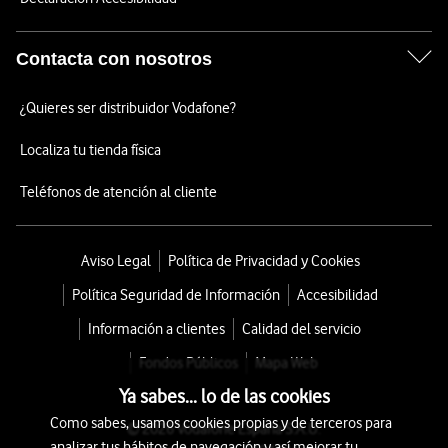
Contacta con nosotros
¿Quieres ser distribuidor Vodafone?
Localiza tu tienda física
Teléfonos de atención al cliente
Aviso Legal
Política de Privacidad y Cookies
Política Seguridad de Información
Accesibilidad
Información a clientes
Calidad del servicio
Fondos Públicos
Mapa Web
Ya sabes... lo de las cookies
Como sabes, usamos cookies propias y de terceros para
© 2026 Vodafone España S.A.U.
analizar tus hábitos de navegación y así mejorar tu