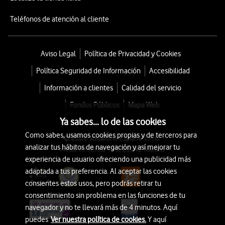
Teléfonos de atención al cliente
Aviso Legal
Política de Privacidad y Cookies
Política Seguridad de Información
Accesibilidad
Información a clientes
Calidad del servicio
Fondos Públicos
Mapa Web
Ya sabes... lo de las cookies
Como sabes, usamos cookies propias y de terceros para
© 2026 Vodafone España S.A.U.
analizar tus hábitos de navegación y así mejorar tu
Avda. América 115, 28042 Madrid
experiencia de usuario ofreciendo una publicidad más
adaptada a tus preferencia. Al aceptar las cookies
consientes estos usos, pero podrás retirar tu
consentimiento sin problema en las funciones de tu
navegador y no te llevará más de 4 minutos. Aquí
puedes
Ver nuestra política de cookies.
Y aquí