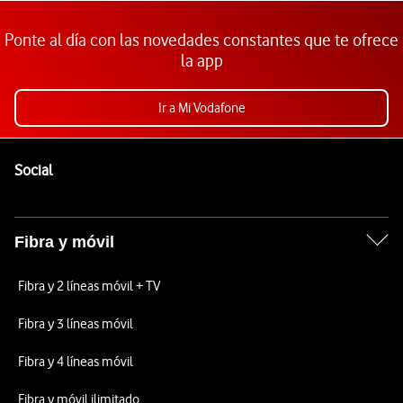
Ponte al día con las novedades constantes que te ofrece
la app
Ir a Mi Vodafone
Pie de página de Vodafone
Enlaces a las redes sociales de Vodafone
Social
Fibra y móvil
Fibra y 2 líneas móvil + TV
Fibra y 3 líneas móvil
Fibra y 4 líneas móvil
Fibra y móvil ilimitado