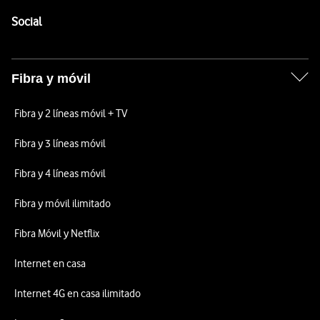
Pie de página de Vodafone
Enlaces a las redes sociales de Vodafone
Social
Fibra y móvil
Fibra y 2 líneas móvil + TV
Fibra y 3 líneas móvil
Fibra y 4 líneas móvil
Fibra y móvil ilimitado
Fibra Móvil y Netflix
Internet en casa
Internet 4G en casa ilimitado