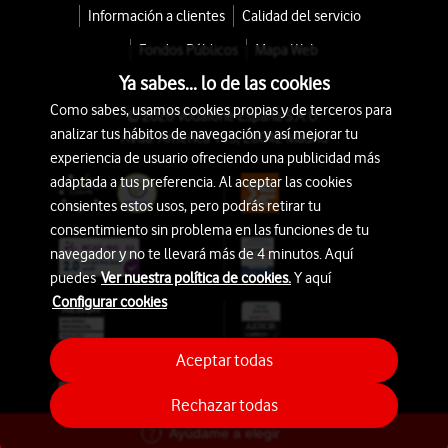
Información a clientes
Calidad del servicio
Fondos Públicos
Mapa Web
Ya sabes... lo de las cookies
Como sabes, usamos cookies propias y de terceros para
© 2026 Vodafone España S.A.U.
analizar tus hábitos de navegación y así mejorar tu
Avda. América 115, 28042 Madrid
experiencia de usuario ofreciendo una publicidad más
adaptada a tus preferencia. Al aceptar las cookies
consientes estos usos, pero podrás retirar tu
consentimiento sin problema en las funciones de tu
navegador y no te llevará más de 4 minutos. Aquí
puedes
Ver nuestra política de cookies.
Y aquí
Configurar cookies
Aceptar todas
Rechazar todas
Ayúdame a elegir