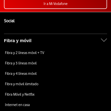
Ir a Mi Vodafone
Pie de página de Vodafone
Enlaces a las redes sociales de Vodafone
Social
Fibra y móvil
Fibra y 2 líneas móvil + TV
Fibra y 3 líneas móvil
Fibra y 4 líneas móvil
Fibra y móvil ilimitado
Fibra Móvil y Netflix
Internet en casa