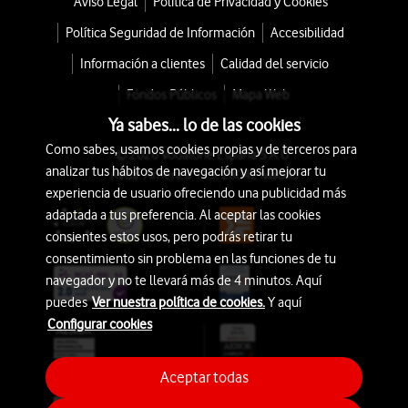
Aviso Legal
Política de Privacidad y Cookies
Política Seguridad de Información
Accesibilidad
Información a clientes
Calidad del servicio
Fondos Públicos
Mapa Web
Ya sabes... lo de las cookies
Como sabes, usamos cookies propias y de terceros para
© 2026 Vodafone España S.A.U.
analizar tus hábitos de navegación y así mejorar tu
Avda. América 115, 28042 Madrid
experiencia de usuario ofreciendo una publicidad más
adaptada a tus preferencia. Al aceptar las cookies
consientes estos usos, pero podrás retirar tu
consentimiento sin problema en las funciones de tu
navegador y no te llevará más de 4 minutos. Aquí
puedes
Ver nuestra política de cookies.
Y aquí
Configurar cookies
Aceptar todas