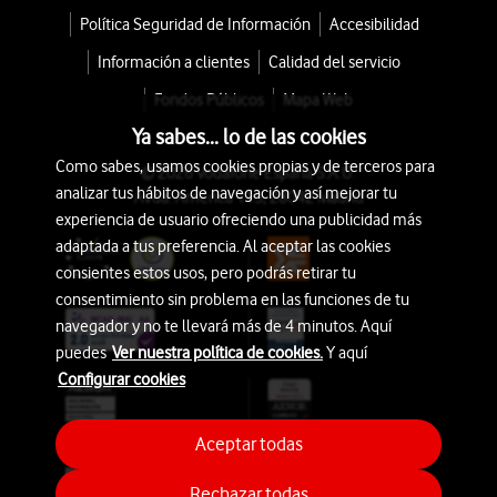
Política Seguridad de Información
Accesibilidad
Información a clientes
Calidad del servicio
Fondos Públicos
Mapa Web
Ya sabes... lo de las cookies
Como sabes, usamos cookies propias y de terceros para
© 2026 Vodafone España S.A.U.
analizar tus hábitos de navegación y así mejorar tu
Avda. América 115, 28042 Madrid
experiencia de usuario ofreciendo una publicidad más
adaptada a tus preferencia. Al aceptar las cookies
consientes estos usos, pero podrás retirar tu
consentimiento sin problema en las funciones de tu
navegador y no te llevará más de 4 minutos. Aquí
puedes
Ver nuestra política de cookies.
Y aquí
Configurar cookies
Aceptar todas
Rechazar todas