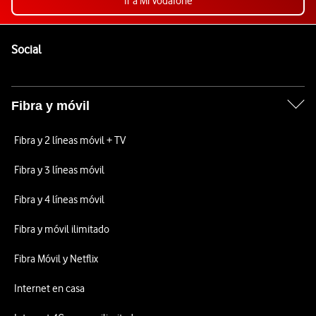
Ir a Mi Vodafone
Pie de página de Vodafone
Enlaces a las redes sociales de Vodafone
Social
Fibra y móvil
Fibra y 2 líneas móvil + TV
Fibra y 3 líneas móvil
Fibra y 4 líneas móvil
Fibra y móvil ilimitado
Fibra Móvil y Netflix
Internet en casa