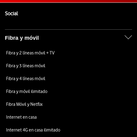
Pie de página de Vodafone
Enlaces a las redes sociales de Vodafone
Social
Fibra y móvil
Fibra y 2 líneas móvil + TV
Fibra y 3 líneas móvil
Fibra y 4 líneas móvil
Fibra y móvil ilimitado
Fibra Móvil y Netflix
Internet en casa
Internet 4G en casa ilimitado