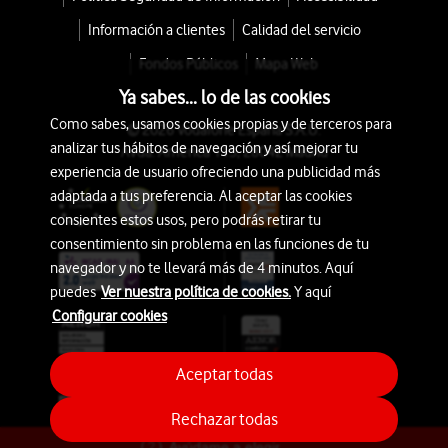
Información a clientes
Calidad del servicio
Fondos Públicos
Mapa Web
Ya sabes... lo de las cookies
Como sabes, usamos cookies propias y de terceros para
© 2026 Vodafone España S.A.U.
analizar tus hábitos de navegación y así mejorar tu
Avda. América 115, 28042 Madrid
experiencia de usuario ofreciendo una publicidad más
adaptada a tus preferencia. Al aceptar las cookies
consientes estos usos, pero podrás retirar tu
consentimiento sin problema en las funciones de tu
navegador y no te llevará más de 4 minutos. Aquí
puedes
Ver nuestra política de cookies.
Y aquí
Configurar cookies
Aceptar todas
Rechazar todas
Ayúdame a elegir