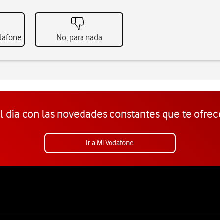
odafone
No, para nada
l día con las novedades constantes que te ofrec
Ir a Mi Vodafone