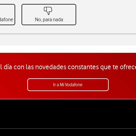
odafone
No, para nada
l día con las novedades constantes que te ofrec
Ir a Mi Vodafone