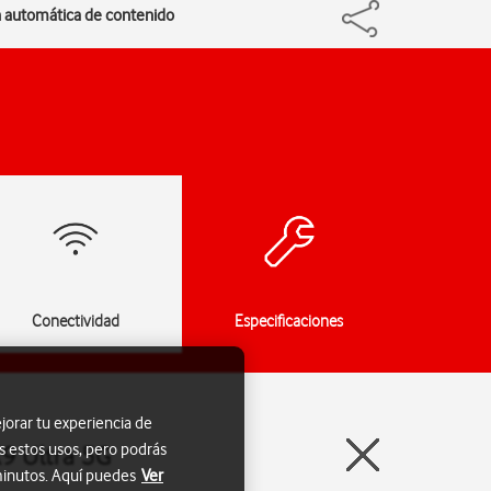
ón automática de contenido
Conectividad
Especificaciones
jorar tu experiencia de
s estos usos, pero podrás
X9 Ultra 5G
 minutos. Aquí puedes
Ver