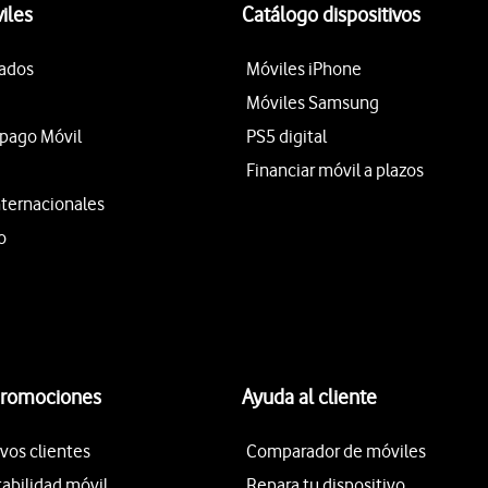
iles
Catálogo dispositivos
tados
Móviles iPhone
Móviles Samsung
epago Móvil
PS5 digital
Financiar móvil a plazos
nternacionales
o
promociones
Ayuda al cliente
vos clientes
Comparador de móviles
tabilidad móvil
Repara tu dispositivo