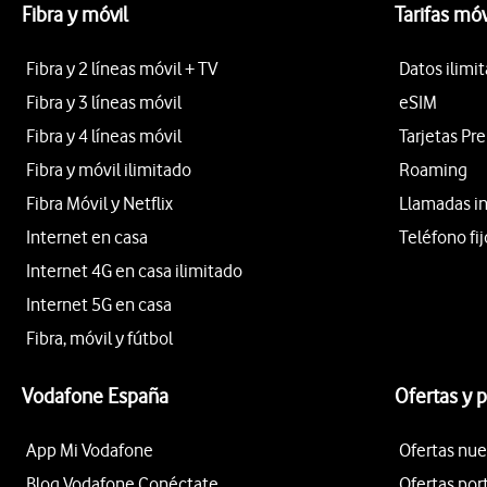
Fibra y móvil
Tarifas móv
Fibra y 2 líneas móvil + TV
Datos ilimi
Fibra y 3 líneas móvil
eSIM
Fibra y 4 líneas móvil
Tarjetas Pr
Fibra y móvil ilimitado
Roaming
Fibra Móvil y Netflix
Llamadas i
Internet en casa
Teléfono fij
Internet 4G en casa ilimitado
Internet 5G en casa
Fibra, móvil y fútbol
Vodafone España
Ofertas y 
App Mi Vodafone
Ofertas nue
Blog Vodafone Conéctate
Ofertas por