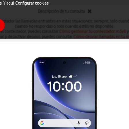
s.
Y aquí
Configurar cookies
Descripción de tu consulta
testador las llamadas entrantes en estas situaciones: siempre, solo cuan
cuando no respondas o solo cuando estés no disponible.
 el contestador, puedes consultar
Cómo gestionar tu contestador móvil
y
var y desactivar desvíos, puedes consultar
Cómo desviar llamadas en tu m