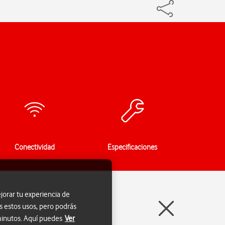
Conectividad
Especificaciones
jorar tu experiencia de
s estos usos, pero podrás
 minutos. Aquí puedes
Ver