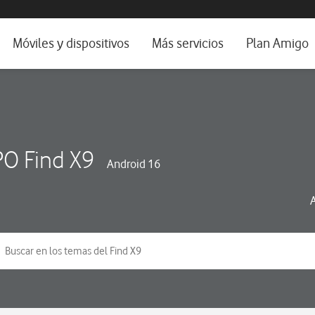
da e idioma
Móviles y dispositivos
Más servicios
Plan Amigo
fone TV
Móviles
Alianza Vodafone e Iberdrola
il 5G
Imagen y Sonido
Servicios avanzados
tura
Ver todos
O Find X9
Android 16
dencias