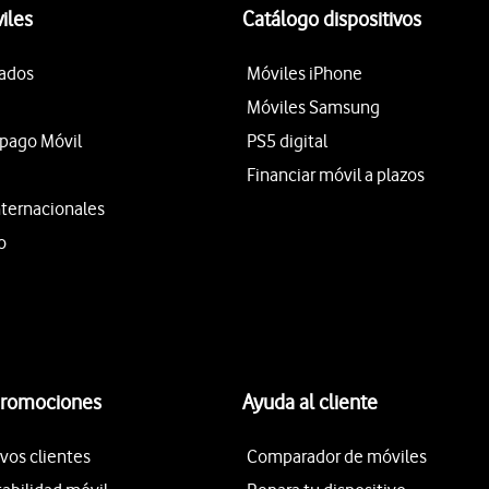
iles
Catálogo dispositivos
tados
Móviles iPhone
Móviles Samsung
epago Móvil
PS5 digital
Financiar móvil a plazos
nternacionales
o
promociones
Ayuda al cliente
vos clientes
Comparador de móviles