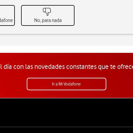
odafone
No, para nada
l día con las novedades constantes que te ofrec
Ir a Mi Vodafone