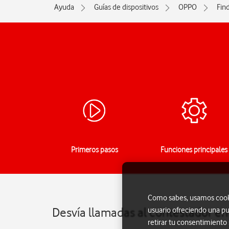
Ayuda
Guías de dispositivos
OPPO
Fin
Primeros pasos
Funciones principales
Como sabes, usamos cookie
Desvía llamadas al contestador en
usuario ofreciendo una pu
retirar tu consentimiento