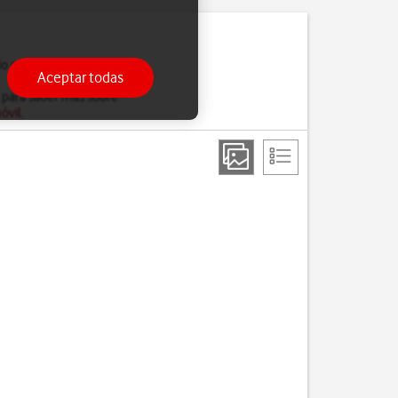
do estés ocupado, solo
Aceptar todas
 para saber más sobre
óvil
.