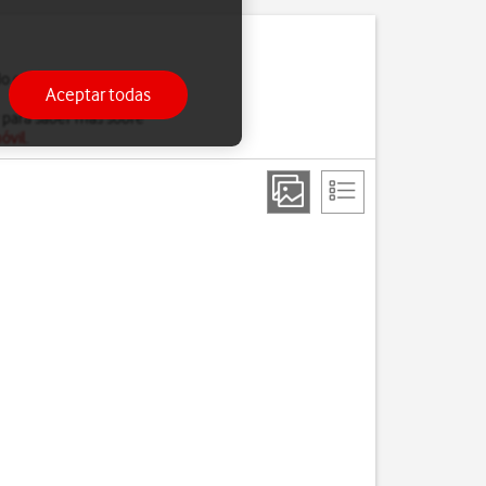
do estés ocupado, solo
Aceptar todas
 para saber más sobre
óvil
.