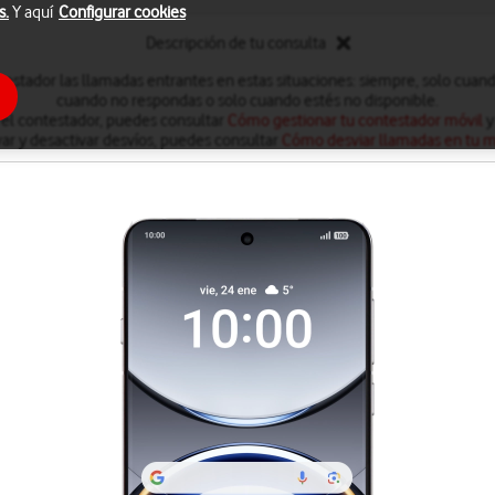
s.
Y aquí
Configurar cookies
Descripción de tu consulta
testador las llamadas entrantes en estas situaciones: siempre, solo cuan
cuando no respondas o solo cuando estés no disponible.
 el contestador, puedes consultar
Cómo gestionar tu contestador móvil
y
var y desactivar desvíos, puedes consultar
Cómo desviar llamadas en tu m