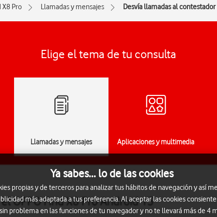
d X8 Pro
Llamadas y mensajes
Desvía llamadas al contestador
Elige el tema de tu consulta
Llamadas y mensajes
Aplicaciones y multimedia
Ya sabes... lo de las cookies
s propias y de terceros para analizar tus hábitos de navegación y así me
 el OPPO Find X8 Pro Android 15
blicidad más adaptada a tus preferencia. Al aceptar las cookies consiente
 sin problema en las funciones de tu navegador y no te llevará más de 4