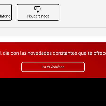
odafone
No, para nada
l día con las novedades constantes que te ofrec
Ir a Mi Vodafone