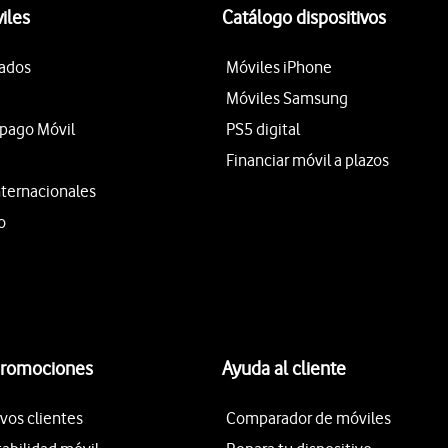
iles
Catálogo dispositivos
tados
Móviles iPhone
Móviles Samsung
epago Móvil
PS5 digital
Financiar móvil a plazos
nternacionales
o
promociones
Ayuda al cliente
vos clientes
Comparador de móviles