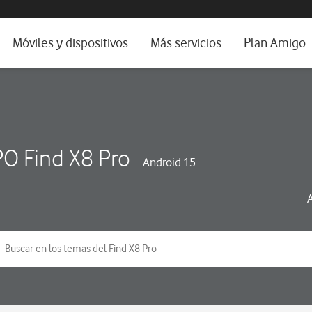
da e idioma
Móviles y dispositivos
Más servicios
Plan Amigo
fone TV
Móviles
Alianza Vodafone e Iberdrola
il 5G
Imagen y Sonido
Servicios avanzados
tura
Ver todos
O Find X8 Pro
Android 15
dencias