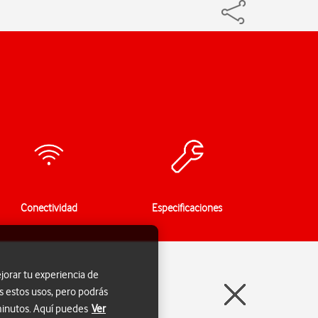
Conectividad
Especificaciones
jorar tu experiencia de
s estos usos, pero podrás
 minutos. Aquí puedes
Ver