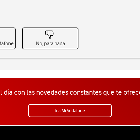
odafone
No, para nada
l día con las novedades constantes que te ofrec
Ir a Mi Vodafone