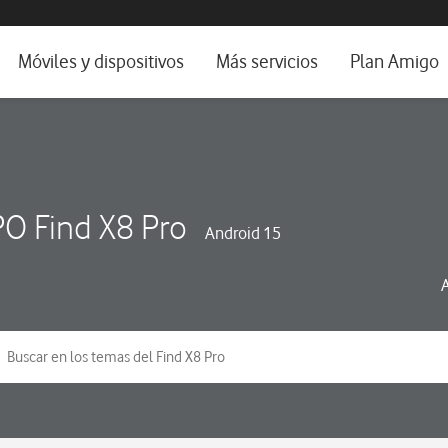
da e idioma
Móviles y dispositivos
Más servicios
Plan Amigo
fone TV
Móviles
Alianza Vodafone e Iberdrola
il 5G
Imagen y Sonido
Servicios avanzados
tura
Ver todos
O Find X8 Pro
Android 15
dencias