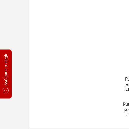
Ayúdame a elegir
Pu
e
sa
Pue
pu
a