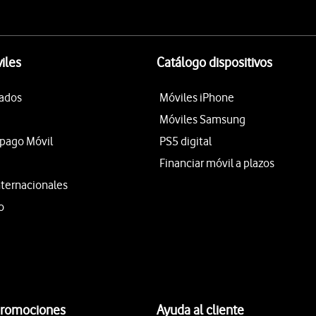
iles
Catálogo dispositivos
tados
Móviles iPhone
Móviles Samsung
epago Móvil
PS5 digital
Financiar móvil a plazos
nternacionales
o
promociones
Ayuda al cliente