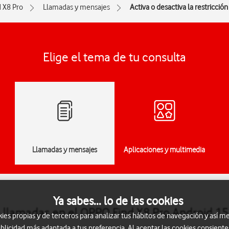
d X8 Pro
Llamadas y mensajes
Activa o desactiva la restricció
Elige el tema de tu consulta
Llamadas y mensajes
Aplicaciones y multimedia
Ya sabes... lo de las cookies
de llamadas en el OPPO Find X8 Pro Android 15
s propias y de terceros para analizar tus hábitos de navegación y así me
blicidad más adaptada a tus preferencia. Al aceptar las cookies consiente