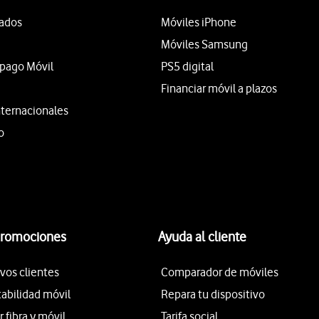
tados
Móviles iPhone
Móviles Samsung
epago Móvil
PS5 digital
Financiar móvil a plazos
nternacionales
o
promociones
Ayuda al cliente
vos clientes
Comparador de móviles
tabilidad móvil
Repara tu dispositivo
fibra y móvil
Tarifa social