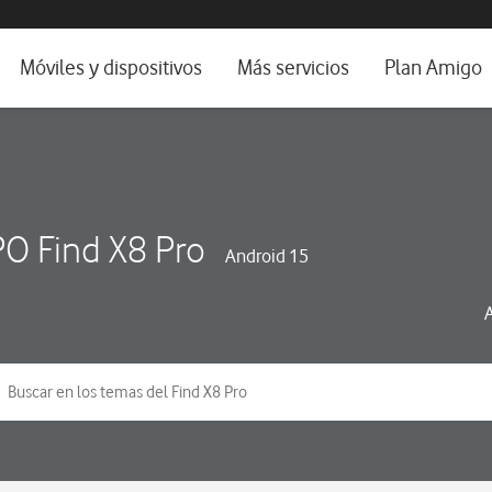
da e idioma
Móviles y dispositivos
Más servicios
Plan Amigo
fone TV
Móviles
Alianza Vodafone e Iberdrola
il 5G
Imagen y Sonido
Servicios avanzados
tura
Ver todos
O Find X8 Pro
Android 15
dencias