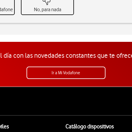
odafone
No, para nada
l día con las novedades constantes que te ofrec
Ir a Mi Vodafone
iles
Catálogo dispositivos