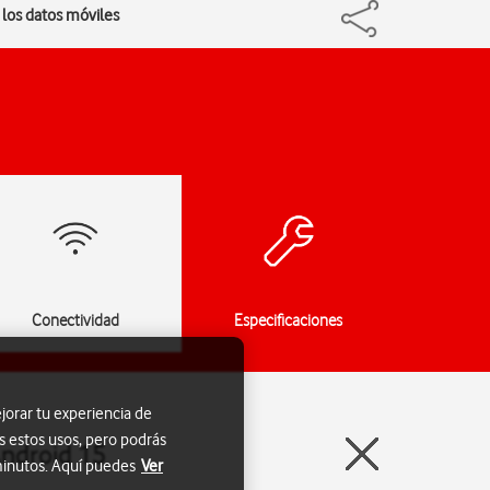
 los datos móviles
Conectividad
Especificaciones
jorar tu experiencia de
s estos usos, pero podrás
Android 15
 minutos. Aquí puedes
Ver