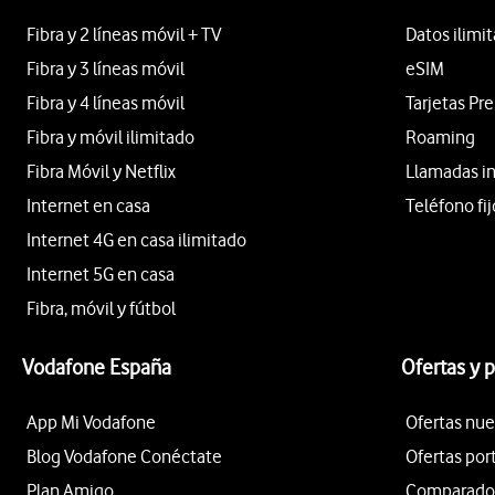
Fibra y 2 líneas móvil + TV
Datos ilimi
Fibra y 3 líneas móvil
eSIM
Fibra y 4 líneas móvil
Tarjetas Pr
Fibra y móvil ilimitado
Roaming
Fibra Móvil y Netflix
Llamadas i
Internet en casa
Teléfono fij
Internet 4G en casa ilimitado
Internet 5G en casa
Fibra, móvil y fútbol
Vodafone España
Ofertas y 
App Mi Vodafone
Ofertas nue
Blog Vodafone Conéctate
Ofertas por
Plan Amigo
Comparador 