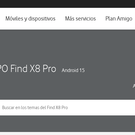
da e idioma
Móviles y dispositivos
Más servicios
Plan Amigo
fone TV
Móviles
Alianza Vodafone e Iberdrola
il 5G
Imagen y Sonido
Servicios avanzados
tura
Ver todos
O Find X8 Pro
Android 15
dencias