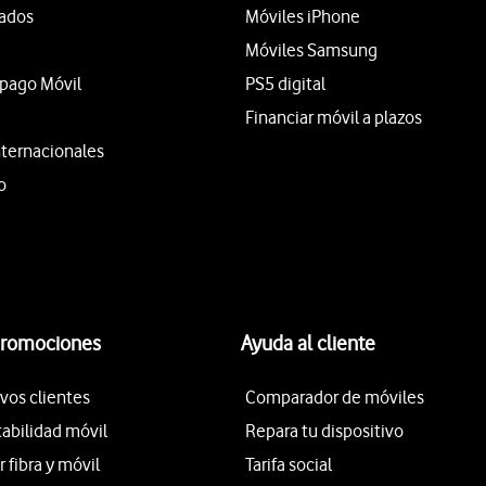
tados
Móviles iPhone
Móviles Samsung
epago Móvil
PS5 digital
Financiar móvil a plazos
nternacionales
o
promociones
Ayuda al cliente
vos clientes
Comparador de móviles
tabilidad móvil
Repara tu dispositivo
fibra y móvil
Tarifa social