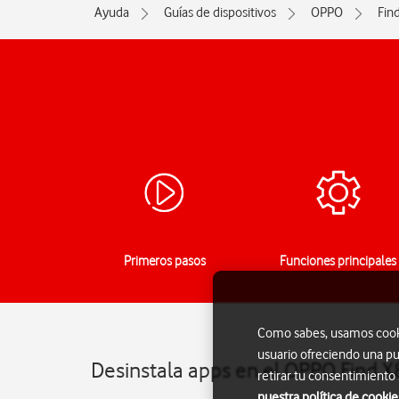
Ayuda
Guías de dispositivos
OPPO
Fin
Primeros pasos
Funciones principales
Como sabes, usamos cookie
usuario ofreciendo una pu
Desinstala apps en el OPPO Find X
retirar tu consentimiento
nuestra política de cookie