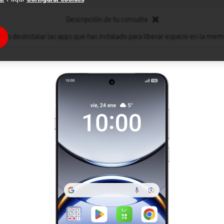
Descripción de tu consulta
des desinstalar las apps que has instalado para liberar espacio en la memo