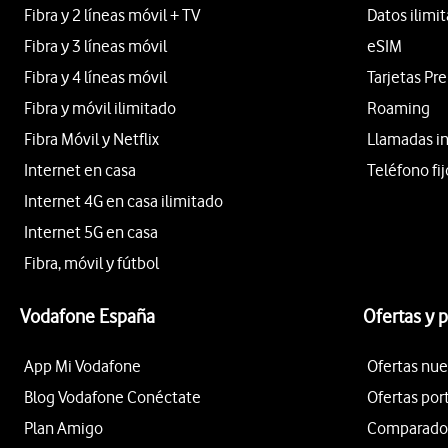
Fibra y 2 líneas móvil + TV
Datos ilimi
Fibra y 3 líneas móvil
eSIM
Fibra y 4 líneas móvil
Tarjetas Pr
Fibra y móvil ilimitado
Roaming
Fibra Móvil y Netflix
Llamadas i
Internet en casa
Teléfono fij
Internet 4G en casa ilimitado
Internet 5G en casa
Fibra, móvil y fútbol
Vodafone España
Ofertas y 
App Mi Vodafone
Ofertas nue
Blog Vodafone Conéctate
Ofertas por
Plan Amigo
Comparador 