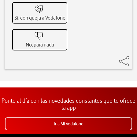
Sí, con queja a Vodafone
No, para nada
Ponte al día con las novedades constantes que te ofrece
la app
Ir a Mi Vodafone
Pie de página de Vodafone