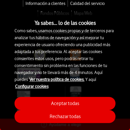
Información a clientes
Calidad del servicio
Fondos Públicos
Mapa Web
Ya sabes... lo de las cookies
Como sabes, usamos cookies propias y de terceros para
© 2026 Vodafone España S.A.U.
analizar tus hábitos de navegación y así mejorar tu
Avda. América 115, 28042 Madrid
experiencia de usuario ofreciendo una publicidad más
adaptada a tus preferencia. Al aceptar las cookies
consientes estos usos, pero podrás retirar tu
consentimiento sin problema en las funciones de tu
navegador y no te llevará más de 4 minutos. Aquí
puedes
Ver nuestra política de cookies.
Y aquí
Configurar cookies
Aceptar todas
Rechazar todas
Ayúdame a elegir