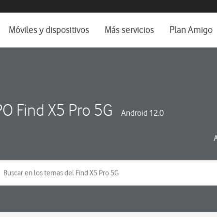
da e idioma
Móviles y dispositivos
Más servicios
Plan Amigo
fone TV
Móviles
Alianza Vodafone e Iberdrola
il 5G
Imagen y Sonido
Servicios avanzados
tura
Ver todos
O Find X5 Pro 5G
Android 12.0
dencias