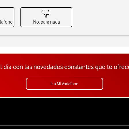
odafone
No, para nada
l día con las novedades constantes que te ofrec
Ir a Mi Vodafone