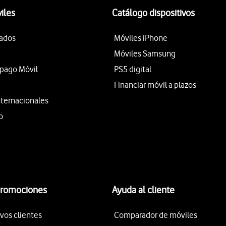
iles
Catálogo dispositivos
tados
Móviles iPhone
Móviles Samsung
epago Móvil
PS5 digital
Financiar móvil a plazos
nternacionales
o
promociones
Ayuda al cliente
vos clientes
Comparador de móviles