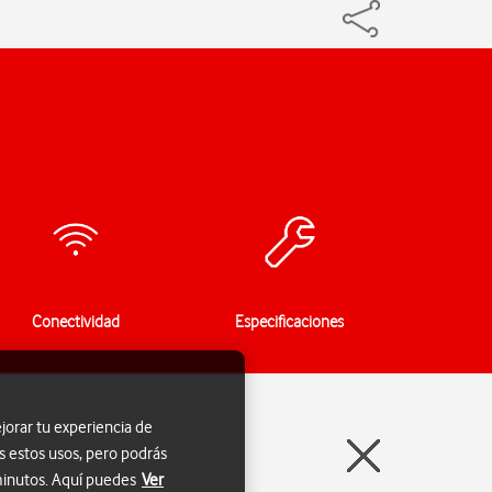
Conectividad
Especificaciones
jorar tu experiencia de
s estos usos, pero podrás
 minutos. Aquí puedes
Ver