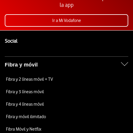
la app
Ir a Mi Vodafone
Pie de página de Vodafone
Enlaces a las redes sociales de Vodafone
Social
Fibra y móvil
Fibra y 2 líneas móvil + TV
Fibra y 3 líneas móvil
Fibra y 4 líneas móvil
Fibra y móvil ilimitado
Fibra Móvil y Netflix