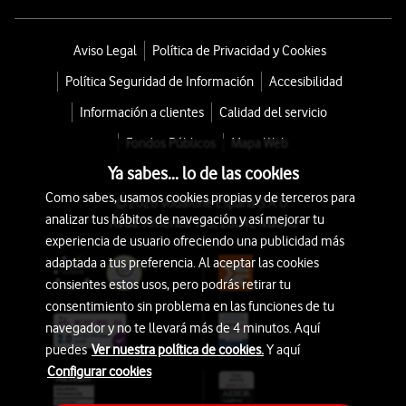
Aviso Legal
Política de Privacidad y Cookies
Política Seguridad de Información
Accesibilidad
Información a clientes
Calidad del servicio
Fondos Públicos
Mapa Web
Ya sabes... lo de las cookies
Como sabes, usamos cookies propias y de terceros para
© 2026 Vodafone España S.A.U.
analizar tus hábitos de navegación y así mejorar tu
Avda. América 115, 28042 Madrid
experiencia de usuario ofreciendo una publicidad más
adaptada a tus preferencia. Al aceptar las cookies
consientes estos usos, pero podrás retirar tu
consentimiento sin problema en las funciones de tu
navegador y no te llevará más de 4 minutos. Aquí
puedes
Ver nuestra política de cookies.
Y aquí
Configurar cookies