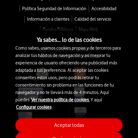
Política Seguridad de Información
Accesibilidad
Información a clientes
Calidad del servicio
Fondos Públicos
Mapa Web
Ya sabes... lo de las cookies
Como sabes, usamos cookies propias y de terceros para
© 2026 Vodafone España S.A.U.
analizar tus hábitos de navegación y así mejorar tu
Avda. América 115, 28042 Madrid
experiencia de usuario ofreciendo una publicidad más
adaptada a tus preferencia. Al aceptar las cookies
consientes estos usos, pero podrás retirar tu
consentimiento sin problema en las funciones de tu
navegador y no te llevará más de 4 minutos. Aquí
puedes
Ver nuestra política de cookies.
Y aquí
Configurar cookies
Aceptar todas