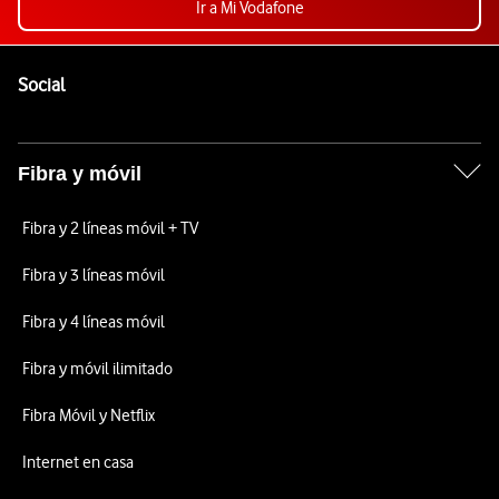
Ir a Mi Vodafone
Pie de página de Vodafone
Enlaces a las redes sociales de Vodafone
Social
Fibra y móvil
Fibra y 2 líneas móvil + TV
Fibra y 3 líneas móvil
Fibra y 4 líneas móvil
Fibra y móvil ilimitado
Fibra Móvil y Netflix
Internet en casa