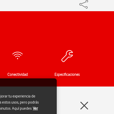
Conectividad
Especificaciones
jorar tu experiencia de
s estos usos, pero podrás
 minutos. Aquí puedes
Ver