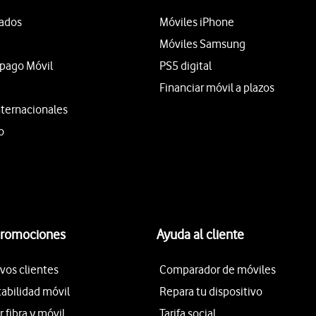
tados
Móviles iPhone
Móviles Samsung
epago Móvil
PS5 digital
Financiar móvil a plazos
nternacionales
o
promociones
Ayuda al cliente
vos clientes
Comparador de móviles
tabilidad móvil
Repara tu dispositivo
fibra y móvil
Tarifa social