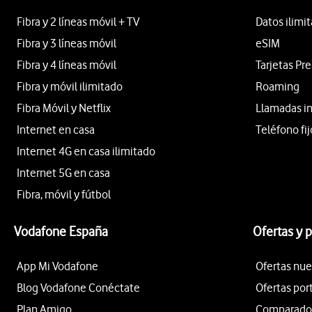
Fibra y 2 líneas móvil + TV
Datos ilimi
Fibra y 3 líneas móvil
eSIM
Fibra y 4 líneas móvil
Tarjetas Pr
Fibra y móvil ilimitado
Roaming
Fibra Móvil y Netflix
Llamadas i
Internet en casa
Teléfono fij
Internet 4G en casa ilimitado
Internet 5G en casa
Fibra, móvil y fútbol
Vodafone España
Ofertas y 
App Mi Vodafone
Ofertas nue
Blog Vodafone Conéctate
Ofertas por
Plan Amigo
Comparador 