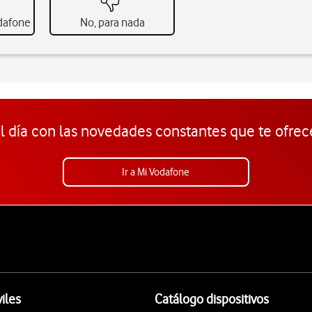
odafone
No, para nada
l día con las novedades constantes que te ofrec
Ir a Mi Vodafone
iles
Catálogo dispositivos