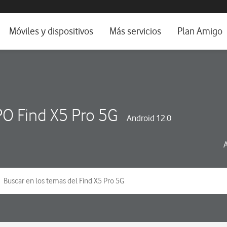
da e idioma
Móviles y dispositivos
Más servicios
Plan Amigo
fone TV
Móviles
Alianza Vodafone e Iberdrola
il 5G
Imagen y Sonido
Servicios avanzados
tura
Ver todos
O Find X5 Pro 5G
Android 12.0
dencias