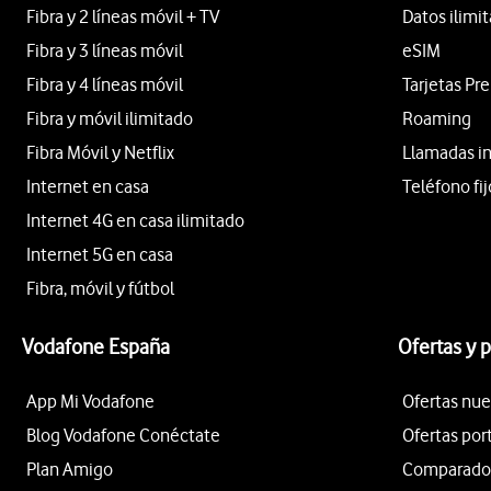
Fibra y 2 líneas móvil + TV
Datos ilimi
Fibra y 3 líneas móvil
eSIM
Fibra y 4 líneas móvil
Tarjetas Pr
Fibra y móvil ilimitado
Roaming
Fibra Móvil y Netflix
Llamadas i
Internet en casa
Teléfono fij
Internet 4G en casa ilimitado
Internet 5G en casa
Fibra, móvil y fútbol
Vodafone España
Ofertas y 
App Mi Vodafone
Ofertas nue
Blog Vodafone Conéctate
Ofertas por
Plan Amigo
Comparador 