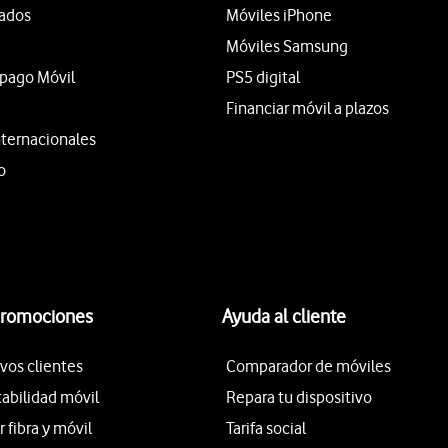
tados
Móviles iPhone
Móviles Samsung
epago Móvil
PS5 digital
Financiar móvil a plazos
nternacionales
o
promociones
Ayuda al cliente
vos clientes
Comparador de móviles
tabilidad móvil
Repara tu dispositivo
fibra y móvil
Tarifa social