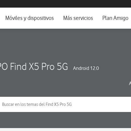
da e idioma
Móviles y dispositivos
Más servicios
Plan Amigo
fone TV
Móviles
Alianza Vodafone e Iberdrola
il 5G
Imagen y Sonido
Servicios avanzados
tura
Ver todos
O Find X5 Pro 5G
Android 12.0
dencias