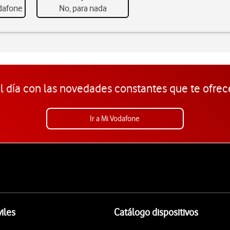
odafone
No, para nada
l día con las novedades constantes que te ofrec
Ir a Mi Vodafone
iles
Catálogo dispositivos