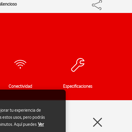
silencioso
Conectividad
Especificaciones
jorar tu experiencia de
s estos usos, pero podrás
 minutos. Aquí puedes
Ver