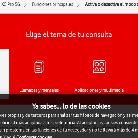
d X5 Pro 5G
Funciones principales
Activa o desactiva el modo 
Elige el tema de tu consulta
Llamadas y mensajes
Aplicaciones y multimedia
Ya sabes... lo de las cookies
s propias y de terceros para analizar tus hábitos de navegación y así me
blicidad más adaptada a tus preferencia. Al aceptar las cookies consiente
ioso en el OPPO Find X5 Pro 5G Android 12.0
 sin problema en las funciones de tu navegador y no te llevará más de 4
s.
Y aquí
Configurar cookies