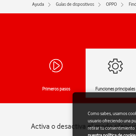
Ayuda
Guías de dispositivos
OPPO
Fin
Primeros pasos
Funciones principales
Como sabes, usamos cookie
usuario ofreciendo una pu
Activa o desactiva el modo silenc
retirar tu consentimiento
nuestra política de cookie