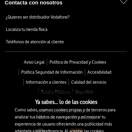
Contacta con nosotros
¿Quieres ser distribuidor Vodafone?
Localiza tu tienda física
Teléfonos de atención al cliente
Aviso Legal
Política de Privacidad y Cookies
Política Seguridad de Información
Accesibilidad
Información a clientes
Calidad del servicio
Fondos Públicos
Mapa Web
Ya sabes... lo de las cookies
Como sabes, usamos cookies propias y de terceros para
© 2026 Vodafone España S.A.U.
analizar tus hábitos de navegación y así mejorar tu
Avda. América 115, 28042 Madrid
experiencia de usuario ofreciendo una publicidad más
adaptada a tus preferencia. Al aceptar las cookies