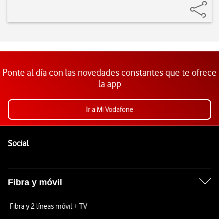
Ponte al día con las novedades constantes que te ofrece
la app
Ir a Mi Vodafone
Pie de página de Vodafone
Enlaces a las redes sociales de Vodafone
Social
Fibra y móvil
Fibra y 2 líneas móvil + TV