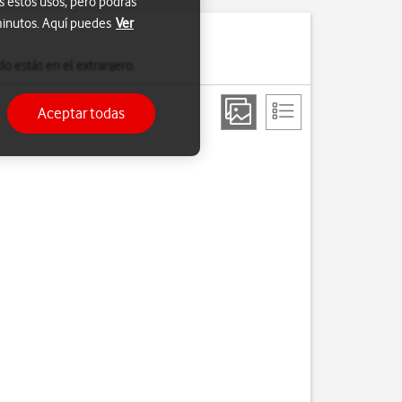
s estos usos, pero podrás
 minutos. Aquí puedes
Ver
o estás en el extranjero.
Aceptar todas