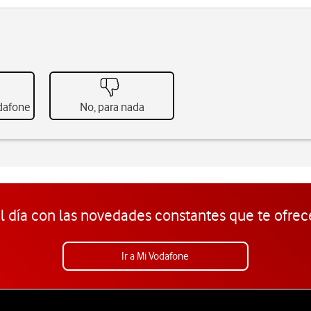
odafone
No, para nada
l día con las novedades constantes que te ofrec
Ir a Mi Vodafone