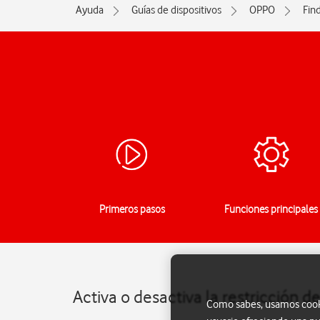
Ayuda
Guías de dispositivos
OPPO
Fin
Primeros pasos
Funciones principales
Activa o desactiva la restricción 
Como sabes, usamos cookie