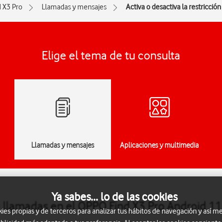
d X3 Pro
Llamadas y mensajes
Activa o desactiva la restricció
Elige el tema de tu consulta
Llamadas y mensajes
Aplicaciones y multimedia
Ya sabes... lo de las cookies
de llamadas en el OPPO Find X3 Pro Android 11
s propias y de terceros para analizar tus hábitos de navegación y así me