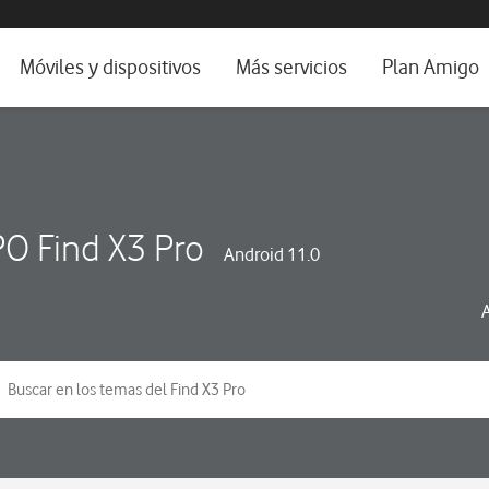
da e idioma
Móviles y dispositivos
Más servicios
Plan Amigo
fone TV
Móviles
Alianza Vodafone e Iberdrola
il 5G
Imagen y Sonido
Servicios avanzados
tura
Ver todos
O Find X3 Pro
Android 11.0
dencias