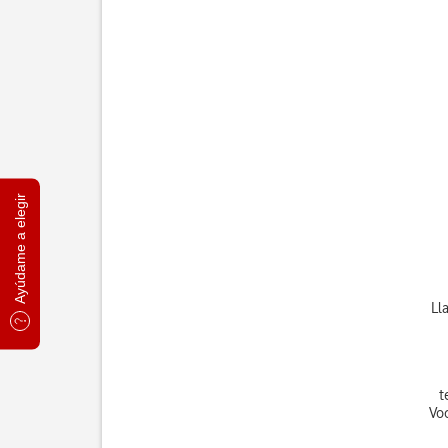
Ayúdame a elegir
Ll
t
Vo