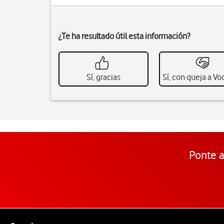
¿Te ha resultado útil esta información?
Sí, gracias
Sí, con queja a V
Ponte a
Pie de página de Vodafone