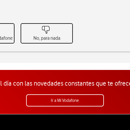
odafone
No, para nada
l día con las novedades constantes que te ofrec
Ir a Mi Vodafone