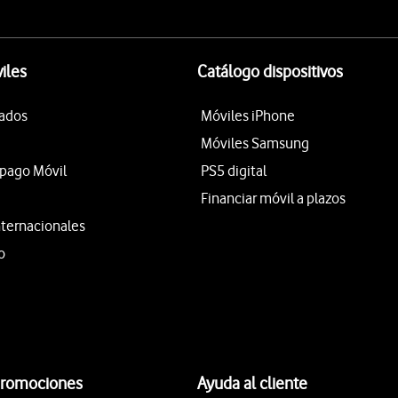
iles
Catálogo dispositivos
tados
Móviles iPhone
Móviles Samsung
epago Móvil
PS5 digital
Financiar móvil a plazos
nternacionales
o
promociones
Ayuda al cliente