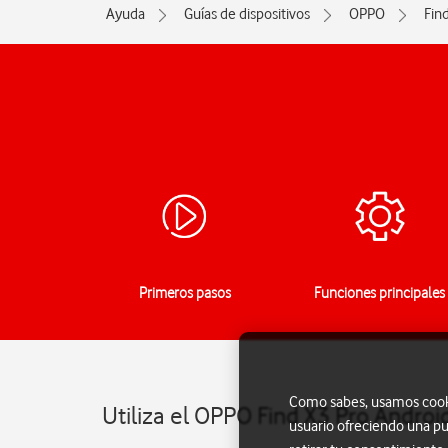
Ayuda
Guías de dispositivos
OPPO
Fin
Primeros pasos
Funciones principales
Como sabes, usamos cookie
Utiliza el OPPO Find X3 Pro Androi
usuario ofreciendo una pu