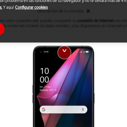
 sin problema en las funciones de tu navegador y no te llevará más de 4
s.
Y aquí
Configurar cookies
Descripción de tu consulta
fono como conexión wifi, puedes compartir su
conexión de Internet
con otro
cta a Internet a través de datos móviles, y los dispositivos se conectan a t