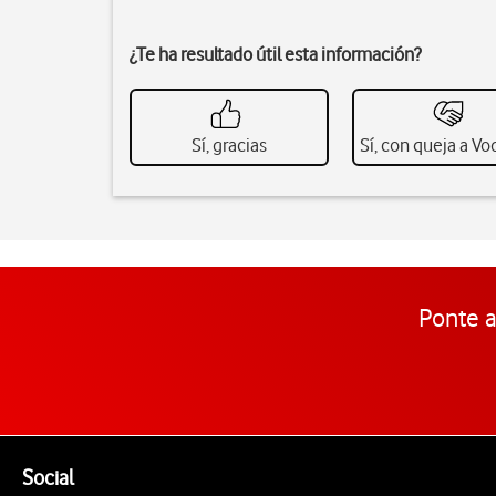
¿Te ha resultado útil esta información?
Sí, gracias
Sí, con queja a V
Ponte a
Pie de página de Vodafone
Enlaces a las redes sociales de Vodafone
Social