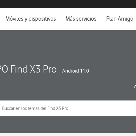
da e idioma
Móviles y dispositivos
Más servicios
Plan Amigo
fone TV
Móviles
Alianza Vodafone e Iberdrola
il 5G
Imagen y Sonido
Servicios avanzados
tura
Ver todos
O Find X3 Pro
Android 11.0
dencias