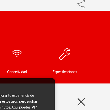
Conectividad
Especificaciones
jorar tu experiencia de
s estos usos, pero podrás
 minutos. Aquí puedes
Ver