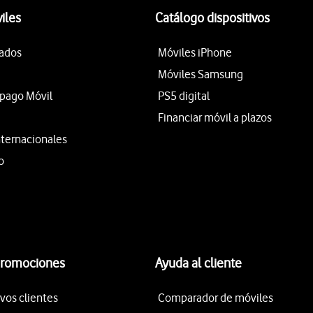
iles
Catálogo dispositivos
tados
Móviles iPhone
Móviles Samsung
epago Móvil
PS5 digital
Financiar móvil a plazos
nternacionales
o
promociones
Ayuda al cliente
vos clientes
Comparador de móviles