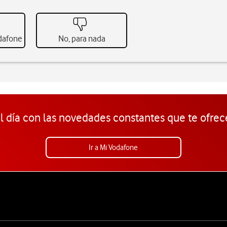
odafone
No, para nada
l día con las novedades constantes que te ofrec
Ir a Mi Vodafone