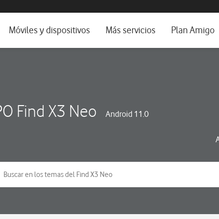
da e idioma
Móviles y dispositivos
Más servicios
Plan Amigo
fone TV
Móviles
Alianza Vodafone e Iberdrola
il 5G
Imagen y Sonido
Servicios avanzados
tura
Ver todos
O Find X3 Neo
Android 11.0
dencias