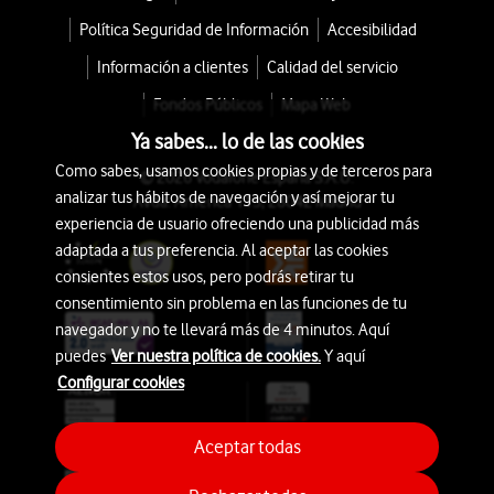
Política Seguridad de Información
Accesibilidad
Información a clientes
Calidad del servicio
Fondos Públicos
Mapa Web
Ya sabes... lo de las cookies
Como sabes, usamos cookies propias y de terceros para
© 2026 Vodafone España S.A.U.
analizar tus hábitos de navegación y así mejorar tu
Avda. América 115, 28042 Madrid
experiencia de usuario ofreciendo una publicidad más
adaptada a tus preferencia. Al aceptar las cookies
consientes estos usos, pero podrás retirar tu
consentimiento sin problema en las funciones de tu
navegador y no te llevará más de 4 minutos. Aquí
puedes
Ver nuestra política de cookies.
Y aquí
Configurar cookies
Aceptar todas