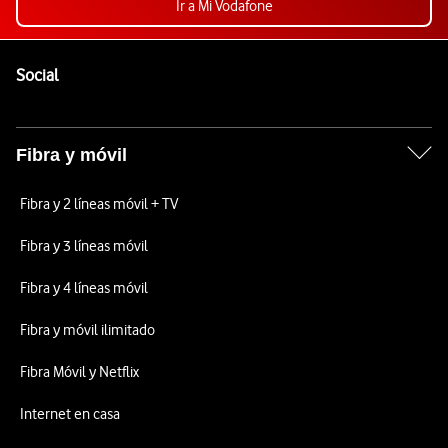
Ir a Mi Vodafone
Pie de página de Vodafone
Enlaces a las redes sociales de Vodafone
Social
Fibra y móvil
Fibra y 2 líneas móvil + TV
Fibra y 3 líneas móvil
Fibra y 4 líneas móvil
Fibra y móvil ilimitado
Fibra Móvil y Netflix
Internet en casa