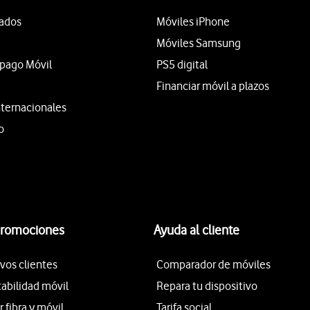
tados
Móviles iPhone
Móviles Samsung
epago Móvil
PS5 digital
Financiar móvil a plazos
nternacionales
o
promociones
Ayuda al cliente
vos clientes
Comparador de móviles
tabilidad móvil
Repara tu dispositivo
fibra y móvil
Tarifa social