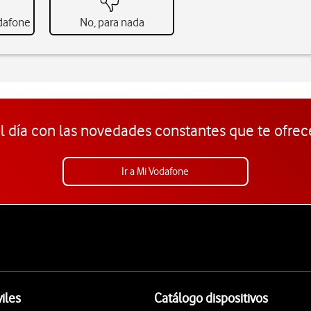
odafone
No, para nada
l día con las novedades constantes que te ofrec
Ir a Mi Vodafone
iles
Catálogo dispositivos