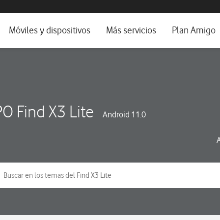
da e idioma
Móviles y dispositivos
Más servicios
Plan Amigo
fone TV
Móviles
Alianza Vodafone e Iberdrola
il 5G
Imagen y Sonido
Servicios avanzados
tura
Ver todos
O Find X3 Lite
Android 11.0
dencias