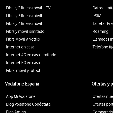
Fibra y 2 líneas móvil + TV
Datos ilimi
Fibra y 3 líneas móvil
eSIM
Fibra y 4 líneas móvil
Tarjetas Pr
Fibra y móvil ilimitado
Roaming
Fibra Móvil y Netflix
Llamadas i
Internet en casa
Teléfono fij
Internet 4G en casa ilimitado
Internet 5G en casa
Fibra, móvil y fútbol
Vodafone España
Ofertas y 
App Mi Vodafone
Ofertas nue
Blog Vodafone Conéctate
Ofertas por
Plan Amigo
Comparador 