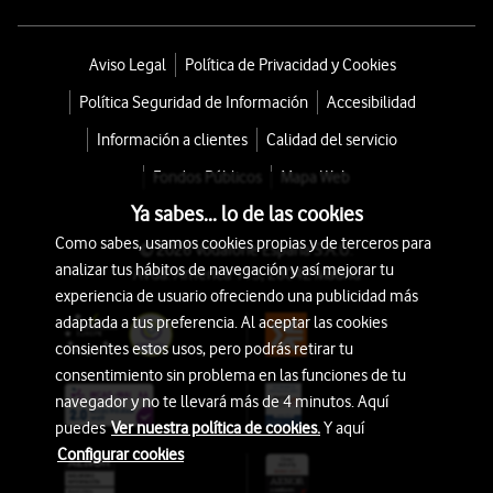
Aviso Legal
Política de Privacidad y Cookies
Política Seguridad de Información
Accesibilidad
Información a clientes
Calidad del servicio
Fondos Públicos
Mapa Web
Ya sabes... lo de las cookies
Como sabes, usamos cookies propias y de terceros para
© 2026 Vodafone España S.A.U.
analizar tus hábitos de navegación y así mejorar tu
Avda. América 115, 28042 Madrid
experiencia de usuario ofreciendo una publicidad más
adaptada a tus preferencia. Al aceptar las cookies
consientes estos usos, pero podrás retirar tu
consentimiento sin problema en las funciones de tu
navegador y no te llevará más de 4 minutos. Aquí
puedes
Ver nuestra política de cookies.
Y aquí
Configurar cookies