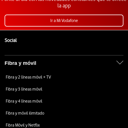
la app
Ir a Mi Vodafone
Pie de página de Vodafone
Enlaces a las redes sociales de Vodafone
Social
Fibra y móvil
Fibra y 2 líneas móvil + TV
Fibra y 3 líneas móvil
Fibra y 4 líneas móvil
Fibra y móvil ilimitado
Fibra Móvil y Netflix