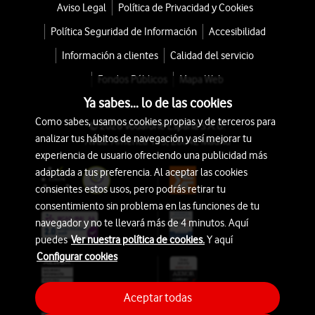
Aviso Legal
Política de Privacidad y Cookies
Política Seguridad de Información
Accesibilidad
Información a clientes
Calidad del servicio
Fondos Públicos
Mapa Web
Ya sabes... lo de las cookies
Como sabes, usamos cookies propias y de terceros para
© 2026 Vodafone España S.A.U.
analizar tus hábitos de navegación y así mejorar tu
Avda. América 115, 28042 Madrid
experiencia de usuario ofreciendo una publicidad más
adaptada a tus preferencia. Al aceptar las cookies
consientes estos usos, pero podrás retirar tu
consentimiento sin problema en las funciones de tu
navegador y no te llevará más de 4 minutos. Aquí
puedes
Ver nuestra política de cookies.
Y aquí
Configurar cookies
Aceptar todas