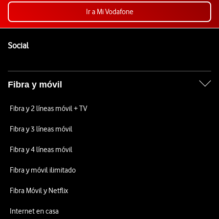
Ir a Mi Vodafone
Pie de página de Vodafone
Enlaces a las redes sociales de Vodafone
Social
Fibra y móvil
Fibra y 2 líneas móvil + TV
Fibra y 3 líneas móvil
Fibra y 4 líneas móvil
Fibra y móvil ilimitado
Fibra Móvil y Netflix
Internet en casa