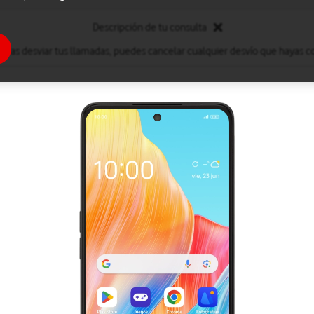
Descripción de tu consulta
eseas desviar tus llamadas, puedes cancelar cualquier desvío que hayas c