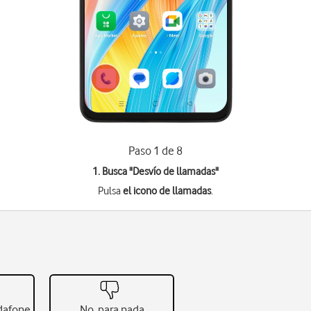
Paso 1 de 8
1. Busca "
Desvío de llamadas
"
Pulsa
el icono de llamadas
.
odafone
No, para nada