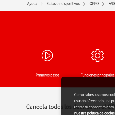
Ayuda
Guías de dispositivos
OPPO
A98
Primeros pasos
Funciones principales
Como sabes, usamos cookie
usuario ofreciendo una pu
Cancela todos los desvíos en el 
retirar tu consentimiento
nuestra política de cookie