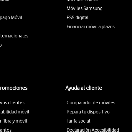
Móviles Samsung
epago Móvil
PS5 digital
Financiar móvil a plazos
nternacionales
o
promociones
Ayuda al cliente
vos clientes
Comparador de móviles
tabilidad móvil
Repara tu dispositivo
fibra y móvil
Tarifa social
iantes
Declaración Accesibilidad