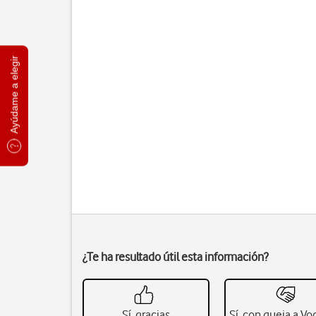
Ayúdame a elegir
¿Te ha resultado útil esta información?
Sí, gracias
Sí, con queja a V