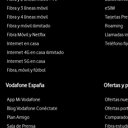
Fibra y 3 líneas móvil
eSIM
Fibra y 4 líneas móvil
Tarjetas Pr
Fibra y móvil ilimitado
Roaming
Fibra Móvil y Netflix
Llamadas i
Internet en casa
Teléfono fij
Internet 4G en casa ilimitado
Internet 5G en casa
Fibra, móvil y fútbol
Vodafone España
Ofertas y 
App Mi Vodafone
Ofertas nue
Blog Vodafone Conéctate
Ofertas por
Plan Amigo
Comparador 
Sala de Prensa
Fibra estud