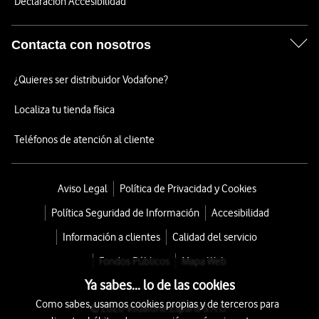
Declaración Accesibilidad
Contacta con nosotros
¿Quieres ser distribuidor Vodafone?
Localiza tu tienda física
Teléfonos de atención al cliente
Aviso Legal
Política de Privacidad y Cookies
Política Seguridad de Información
Accesibilidad
Información a clientes
Calidad del servicio
Fondos Públicos
Mapa Web
Ya sabes... lo de las cookies
Como sabes, usamos cookies propias y de terceros para
© 2026 Vodafone España S.A.U.