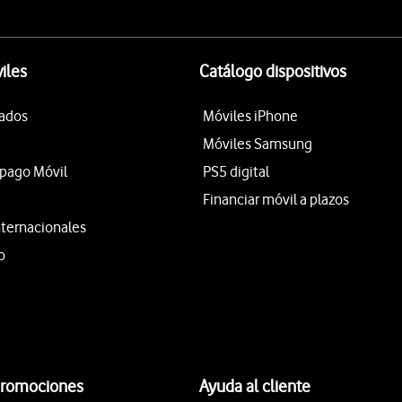
iles
Catálogo dispositivos
tados
Móviles iPhone
Móviles Samsung
epago Móvil
PS5 digital
Financiar móvil a plazos
nternacionales
o
promociones
Ayuda al cliente