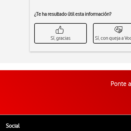
¿Te ha resultado útil esta información?
Sí, gracias
Sí, con queja a V
Ponte a
Pie de página de Vodafone
Enlaces a las redes sociales de Vodafone
Social