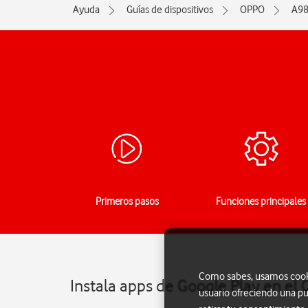
Ayuda
Guías de dispositivos
OPPO
A98
Primeros pasos
Funciones principales
Como sabes, usamos cookie
Instala apps de Google Play en el
usuario ofreciendo una pu