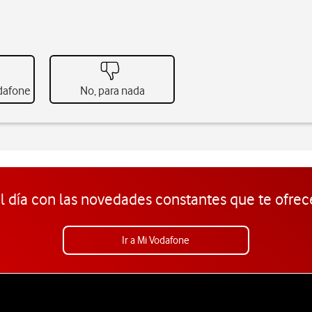
odafone
No, para nada
l día con las novedades constantes que te ofrec
Ir a Mi Vodafone