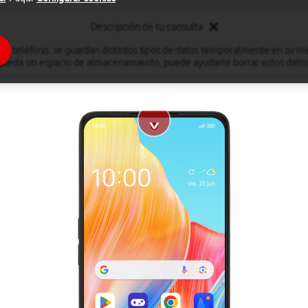
Descripción de tu consulta
 el teléfono, se guardan distintos tipos de datos temporalmente en su me
queda sin espacio de almacenamiento, puede ayudarte borrar estos datos