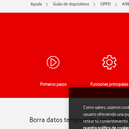
Ayuda
Guías de dispositivos
OPPO
A98
Primeros pasos
Funciones principales
Como sabes, usamos cookie
usuario ofreciendo una pu
Borra datos temporales del OPPO 
retirar tu consentimiento
nuestra política de cookie