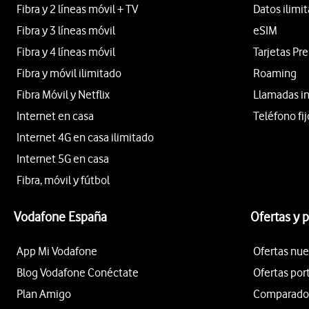
Fibra y 2 líneas móvil + TV
Datos ilimi
Fibra y 3 líneas móvil
eSIM
Fibra y 4 líneas móvil
Tarjetas Pr
Fibra y móvil ilimitado
Roaming
Fibra Móvil y Netflix
Llamadas i
Internet en casa
Teléfono fij
Internet 4G en casa ilimitado
Internet 5G en casa
Fibra, móvil y fútbol
Vodafone España
Ofertas y 
App Mi Vodafone
Ofertas nue
Blog Vodafone Conéctate
Ofertas por
Plan Amigo
Comparador 