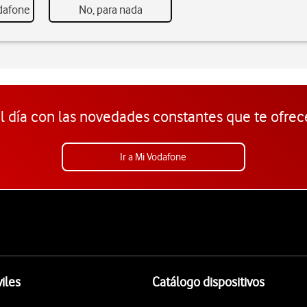
odafone
No, para nada
l día con las novedades constantes que te ofrec
Ir a Mi Vodafone
iles
Catálogo dispositivos