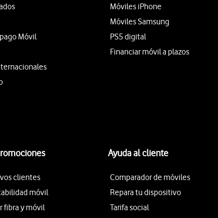
tados
Móviles iPhone
Móviles Samsung
epago Móvil
PS5 digital
Financiar móvil a plazos
nternacionales
o
promociones
Ayuda al cliente
vos clientes
Comparador de móviles
tabilidad móvil
Repara tu dispositivo
fibra y móvil
Tarifa social