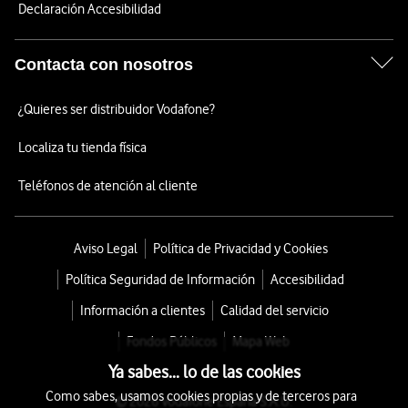
Declaración Accesibilidad
Contacta con nosotros
¿Quieres ser distribuidor Vodafone?
Localiza tu tienda física
Teléfonos de atención al cliente
Aviso Legal
Política de Privacidad y Cookies
Política Seguridad de Información
Accesibilidad
Información a clientes
Calidad del servicio
Fondos Públicos
Mapa Web
Ya sabes... lo de las cookies
Como sabes, usamos cookies propias y de terceros para
© 2026 Vodafone España S.A.U.