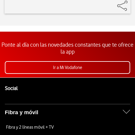
Ponte al día con las novedades constantes que te ofrece
la app
Ir a Mi Vodafone
Pie de página de Vodafone
Enlaces a las redes sociales de Vodafone
Social
Fibra y móvil
Fibra y 2 líneas móvil + TV