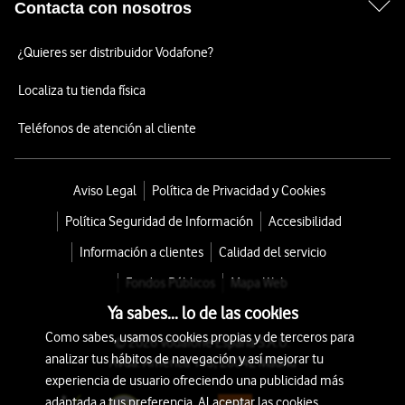
Contacta con nosotros
¿Quieres ser distribuidor Vodafone?
Localiza tu tienda física
Teléfonos de atención al cliente
Aviso Legal
Política de Privacidad y Cookies
Política Seguridad de Información
Accesibilidad
Información a clientes
Calidad del servicio
Fondos Públicos
Mapa Web
Ya sabes... lo de las cookies
Como sabes, usamos cookies propias y de terceros para
© 2026 Vodafone España S.A.U.
analizar tus hábitos de navegación y así mejorar tu
Avda. América 115, 28042 Madrid
experiencia de usuario ofreciendo una publicidad más
adaptada a tus preferencia. Al aceptar las cookies