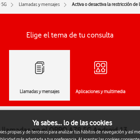
 5G
Llamadas y mensajes
Activa o desactiva la restricción de
Elige el tema de tu consulta
Llamadas y mensajes
Aplicaciones y multimedia
Ya sabes... lo de las cookies
 de llamadas en el OPPO A79 5G Android 13
s propias y de terceros para analizar tus hábitos de navegación y así me
blicidad más adaptada a tus preferencia. Al aceptar las cookies consiente