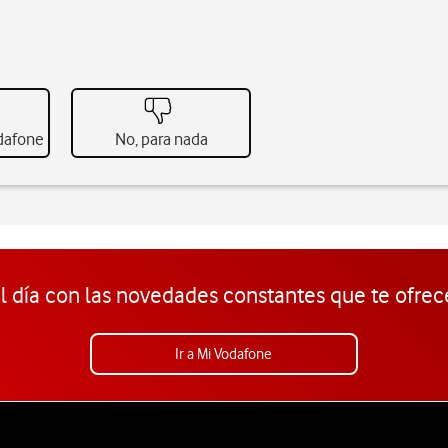
odafone
No, para nada
l día con las novedades constantes que te ofrec
Ir a Mi Vodafone