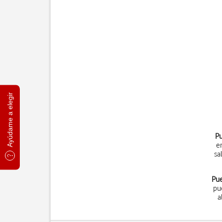
Ayúdame a elegir
Pu
e
sa
Pue
pu
a