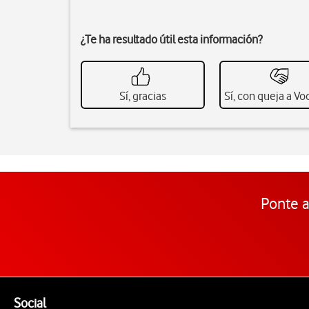
¿Te ha resultado útil esta información?
Sí, gracias
Sí, con queja a V
Ponte a
Pie de página de Vodafone
Enlaces a las redes sociales de Vodafone
Social