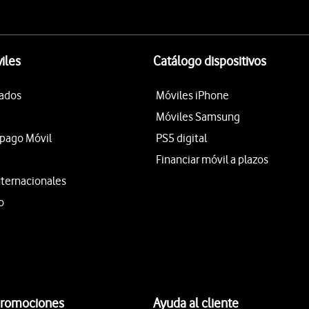
iles
Catálogo dispositivos
tados
Móviles iPhone
Móviles Samsung
epago Móvil
PS5 digital
Financiar móvil a plazos
nternacionales
o
promociones
Ayuda al cliente