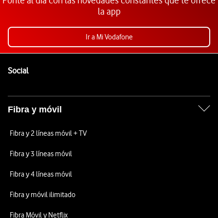
Ponte al día con las novedades constantes que te ofrece
la app
Ir a Mi Vodafone
Pie de página de Vodafone
Enlaces a las redes sociales de Vodafone
Social
Fibra y móvil
Fibra y 2 líneas móvil + TV
Fibra y 3 líneas móvil
Fibra y 4 líneas móvil
Fibra y móvil ilimitado
Fibra Móvil y Netflix