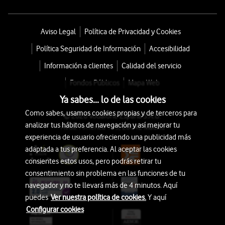
Aviso Legal
Política de Privacidad y Cookies
Política Seguridad de Información
Accesibilidad
Información a clientes
Calidad del servicio
Fondos Públicos
Mapa Web
Ya sabes... lo de las cookies
Como sabes, usamos cookies propias y de terceros para
© 2026 Vodafone España S.A.U.
analizar tus hábitos de navegación y así mejorar tu
Avda. América 115, 28042 Madrid
experiencia de usuario ofreciendo una publicidad más
adaptada a tus preferencia. Al aceptar las cookies
consientes estos usos, pero podrás retirar tu
consentimiento sin problema en las funciones de tu
navegador y no te llevará más de 4 minutos. Aquí
puedes
Ver nuestra política de cookies.
Y aquí
Configurar cookies