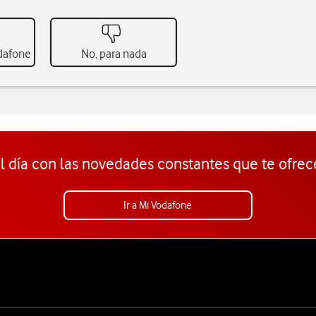
odafone
No, para nada
l día con las novedades constantes que te ofrec
Ir a Mi Vodafone