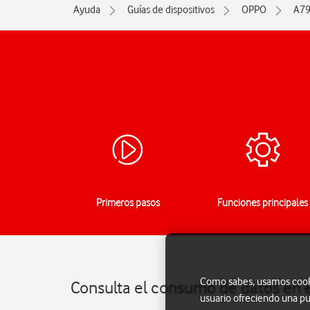
Ayuda
Guías de dispositivos
OPPO
A79
Primeros pasos
Funciones principales
Como sabes, usamos cookie
Consulta el consumo de datos en 
usuario ofreciendo una pu