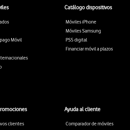
iles
Catálogo dispositivos
tados
Móviles iPhone
Móviles Samsung
epago Móvil
PS5 digital
Financiar móvil a plazos
nternacionales
o
promociones
Ayuda al cliente
vos clientes
Comparador de móviles