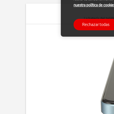
nuestra política de cookie
La batería del telé
Rechazar todas