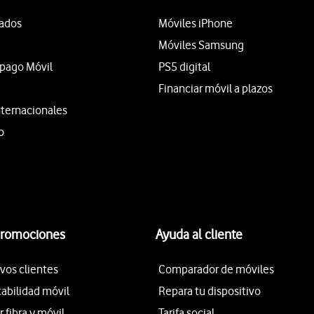
tados
Móviles iPhone
Móviles Samsung
epago Móvil
PS5 digital
Financiar móvil a plazos
nternacionales
o
promociones
Ayuda al cliente
vos clientes
Comparador de móviles
tabilidad móvil
Repara tu dispositivo
fibra y móvil
Tarifa social