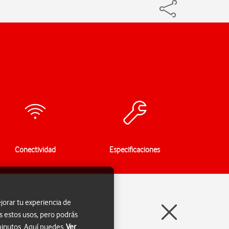
Conectividad
Especificaciones
jorar tu experiencia de
s estos usos, pero podrás
 minutos. Aquí puedes
Ver