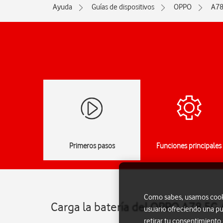
Ayuda
Guías de dispositivos
OPPO
A78
Primeros pasos
Funciones principales
Como sabes, usamos cookie
Carga la batería del OPPO A78 5G
usuario ofreciendo una pu
retirar tu consentimiento