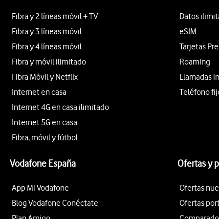
Fibra y 2 líneas móvil + TV
Datos ilimi
Fibra y 3 líneas móvil
eSIM
Fibra y 4 líneas móvil
Tarjetas Pr
Fibra y móvil ilimitado
Roaming
Fibra Móvil y Netflix
Llamadas i
Internet en casa
Teléfono fij
Internet 4G en casa ilimitado
Internet 5G en casa
Fibra, móvil y fútbol
Vodafone España
Ofertas y 
App Mi Vodafone
Ofertas nue
Blog Vodafone Conéctate
Ofertas por
Plan Amigo
Comparador 