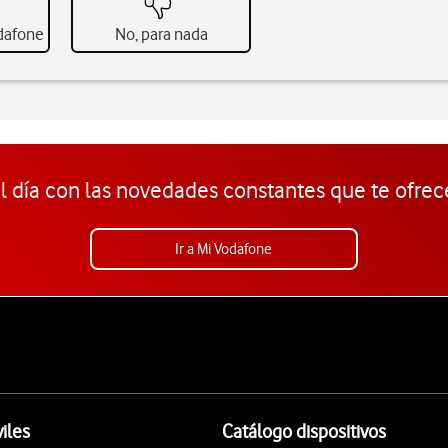
odafone
No, para nada
l día con las novedades constantes que te ofrec
Ir a Mi Vodafone
iles
Catálogo dispositivos