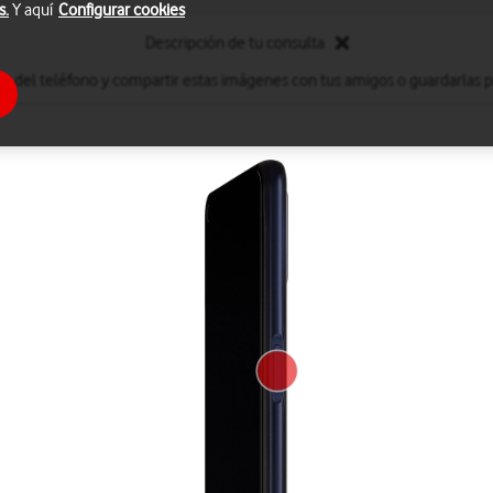
s.
Y aquí
Configurar cookies
Descripción de tu consulta
s del teléfono y compartir estas imágenes con tus amigos o guardarlas par