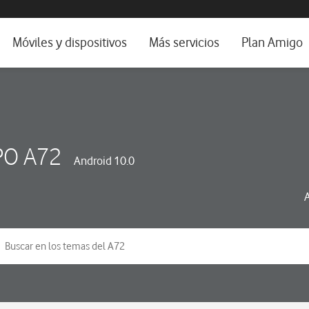
da e idioma
Móviles y dispositivos
Más servicios
Plan Amigo
fone TV
Móviles
Alianza Vodafone e Iberdrola
il 5G
Imagen y Sonido
Servicios avanzados
tura
Ver todos
O A72
Android 10.0
dencias