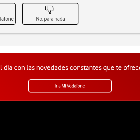
odafone
No, para nada
l día con las novedades constantes que te ofrec
Ir a Mi Vodafone