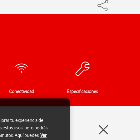
Conectividad
Especificaciones
jorar tu experiencia de
s estos usos, pero podrás
 minutos. Aquí puedes
Ver