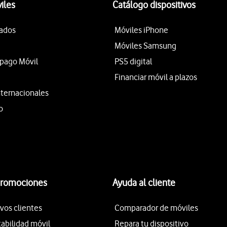
iles
Catálogo dispositivos
tados
Móviles iPhone
Móviles Samsung
epago Móvil
PS5 digital
Financiar móvil a plazos
nternacionales
o
promociones
Ayuda al cliente
vos clientes
Comparador de móviles
tabilidad móvil
Repara tu dispositivo