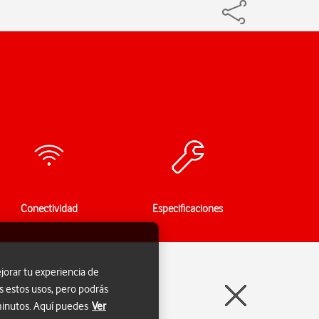
Conectividad
Especificaciones
jorar tu experiencia de
s estos usos, pero podrás
 minutos. Aquí puedes
Ver