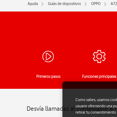
Ayuda
Guías de dispositivos
OPPO
A7
Primeros pasos
Funciones principales
Como sabes, usamos cookie
usuario ofreciendo una pu
Desvía llamadas al contestador e
retirar tu consentimiento