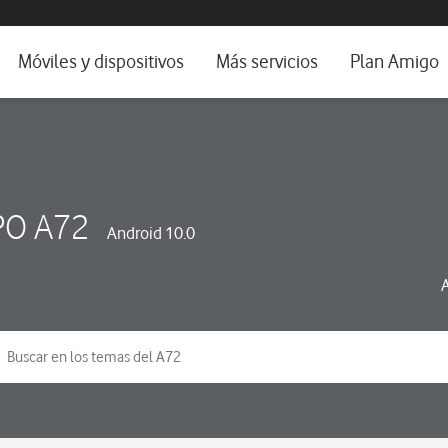
da e idioma
Móviles y dispositivos
Más servicios
Plan Amigo
fone TV
Móviles
Alianza Vodafone e Iberdrola
il 5G
Imagen y Sonido
Servicios avanzados
tura
Ver todos
O A72
Android 10.0
dencias