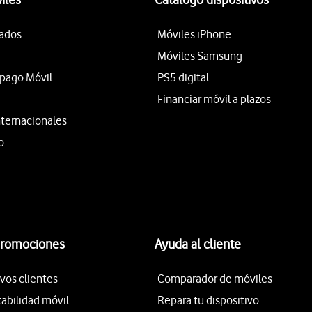
tados
Móviles iPhone
Móviles Samsung
epago Móvil
PS5 digital
Financiar móvil a plazos
nternacionales
o
promociones
Ayuda al cliente
vos clientes
Comparador de móviles
tabilidad móvil
Repara tu dispositivo