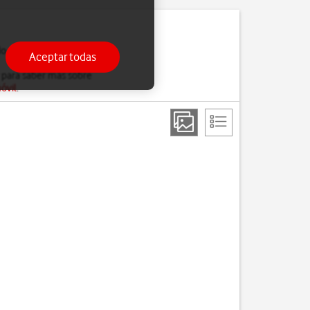
do estés ocupado, solo
Aceptar todas
 para saber más sobre
óvil
.