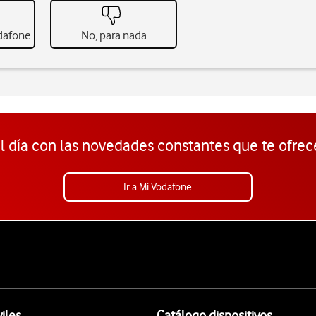
odafone
No, para nada
l día con las novedades constantes que te ofrec
Ir a Mi Vodafone
iles
Catálogo dispositivos