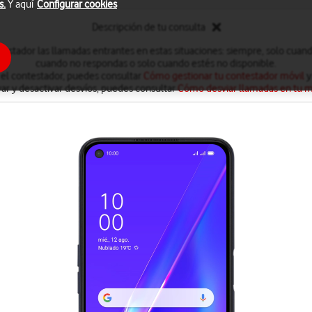
s.
Y aquí
Configurar cookies
Descripción de tu consulta
testador las llamadas entrantes en estas situaciones: siempre, solo cuan
cuando no respondas o solo cuando estés no disponible.
 el contestador, puedes consultar
Cómo gestionar tu contestador móvil
y
var y desactivar desvíos, puedes consultar
Cómo desviar llamadas en tu m