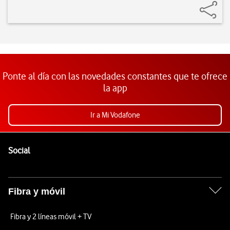
Ponte al día con las novedades constantes que te ofrece
la app
Ir a Mi Vodafone
Pie de página de Vodafone
Enlaces a las redes sociales de Vodafone
Social
Fibra y móvil
Fibra y 2 líneas móvil + TV