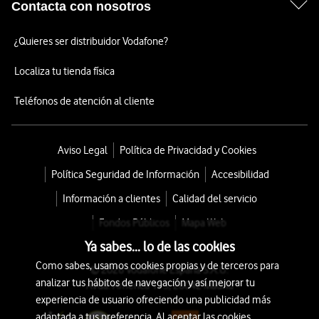
Contacta con nosotros
¿Quieres ser distribuidor Vodafone?
Localiza tu tienda física
Teléfonos de atención al cliente
Aviso Legal
Política de Privacidad y Cookies
Política Seguridad de Información
Accesibilidad
Información a clientes
Calidad del servicio
Fondos Públicos
Mapa Web
Ya sabes... lo de las cookies
Como sabes, usamos cookies propias y de terceros para
© 2026 Vodafone España S.A.U.
analizar tus hábitos de navegación y así mejorar tu
Avda. América 115, 28042 Madrid
experiencia de usuario ofreciendo una publicidad más
adaptada a tus preferencia. Al aceptar las cookies