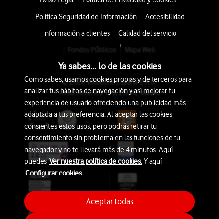
Aviso Legal
Política de Privacidad y Cookies
Política Seguridad de Información
Accesibilidad
Información a clientes
Calidad del servicio
Fondos Públicos
Mapa Web
Ya sabes... lo de las cookies
Como sabes, usamos cookies propias y de terceros para
© 2026 Vodafone España S.A.U.
analizar tus hábitos de navegación y así mejorar tu
Avda. América 115, 28042 Madrid
experiencia de usuario ofreciendo una publicidad más
adaptada a tus preferencia. Al aceptar las cookies
consientes estos usos, pero podrás retirar tu
consentimiento sin problema en las funciones de tu
navegador y no te llevará más de 4 minutos. Aquí
puedes
Ver nuestra política de cookies.
Y aquí
Configurar cookies
Aceptar todas