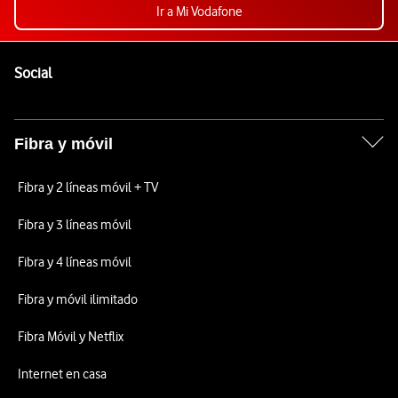
Ir a Mi Vodafone
Pie de página de Vodafone
Enlaces a las redes sociales de Vodafone
Social
Fibra y móvil
Fibra y 2 líneas móvil + TV
Fibra y 3 líneas móvil
Fibra y 4 líneas móvil
Fibra y móvil ilimitado
Fibra Móvil y Netflix
Internet en casa