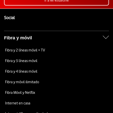
Ir a Mi Vodafone
Pie de página de Vodafone
Enlaces a las redes sociales de Vodafone
Social
Fibra y móvil
Fibra y 2 líneas móvil + TV
Fibra y 3 líneas móvil
Fibra y 4 líneas móvil
Fibra y móvil ilimitado
Fibra Móvil y Netflix
Internet en casa