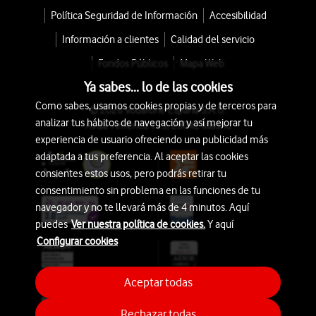
Política Seguridad de Información
Accesibilidad
Información a clientes
Calidad del servicio
Fondos Públicos
Mapa Web
Ya sabes... lo de las cookies
Como sabes, usamos cookies propias y de terceros para
© 2026 Vodafone España S.A.U.
analizar tus hábitos de navegación y así mejorar tu
Avda. América 115, 28042 Madrid
experiencia de usuario ofreciendo una publicidad más
adaptada a tus preferencia. Al aceptar las cookies
consientes estos usos, pero podrás retirar tu
consentimiento sin problema en las funciones de tu
navegador y no te llevará más de 4 minutos. Aquí
puedes
Ver nuestra política de cookies.
Y aquí
Configurar cookies
Aceptar todas
Rechazar todas