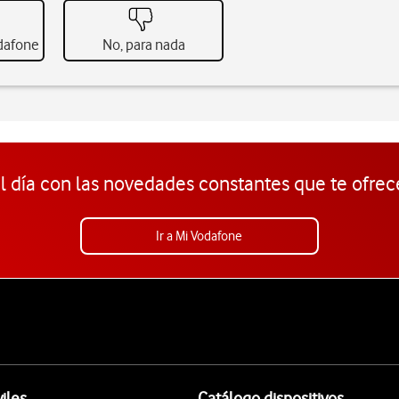
odafone
No, para nada
l día con las novedades constantes que te ofrec
Ir a Mi Vodafone
iles
Catálogo dispositivos