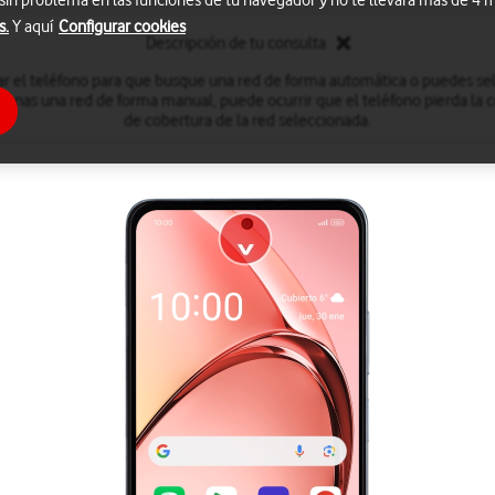
 sin problema en las funciones de tu navegador y no te llevará más de 4
s.
Y aquí
Configurar cookies
Descripción de tu consulta
r el teléfono para que busque una red de forma automática o puedes se
onas una red de forma manual, puede ocurrir que el teléfono pierda la co
de cobertura de la red seleccionada.