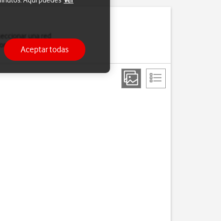
 minutos. Aquí puedes
Ver
leccionar una red
nexión si sales del área
Aceptar todas