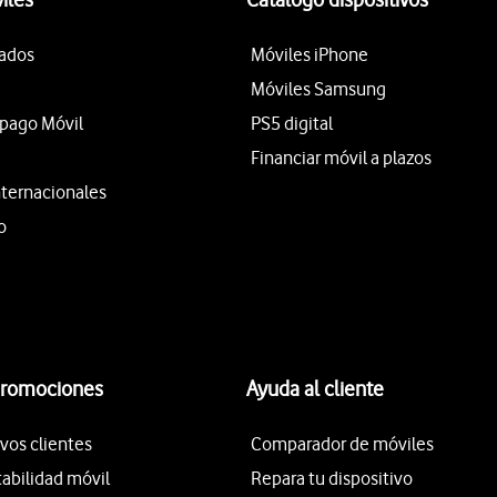
tados
Móviles iPhone
Móviles Samsung
epago Móvil
PS5 digital
Financiar móvil a plazos
nternacionales
o
promociones
Ayuda al cliente
vos clientes
Comparador de móviles
tabilidad móvil
Repara tu dispositivo