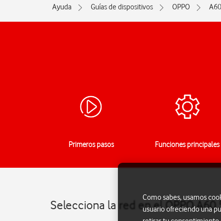
Ayuda
Guías de dispositivos
OPPO
A60
Primeros pasos
Funciones principales
Como sabes, usamos cookie
Selecciona la red en el OPPO A60
usuario ofreciendo una pu