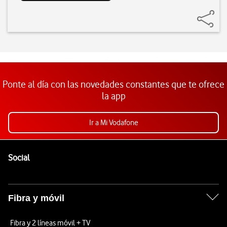
Ponte al día con las novedades constantes que te ofrece
la app
Ir a Mi Vodafone
Pie de página de Vodafone
Enlaces a las redes sociales de Vodafone
Social
Fibra y móvil
Fibra y 2 líneas móvil + TV