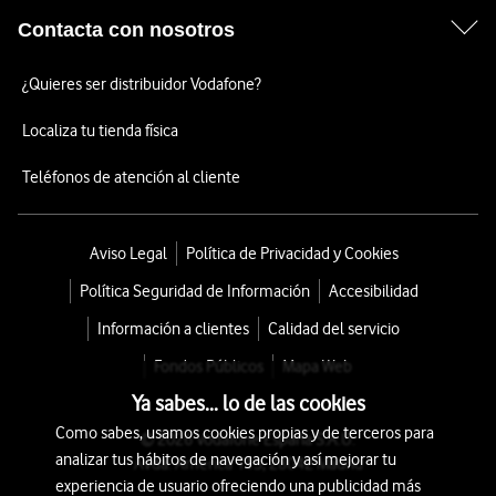
Contacta con nosotros
¿Quieres ser distribuidor Vodafone?
Localiza tu tienda física
Teléfonos de atención al cliente
Aviso Legal
Política de Privacidad y Cookies
Política Seguridad de Información
Accesibilidad
Información a clientes
Calidad del servicio
Fondos Públicos
Mapa Web
Ya sabes... lo de las cookies
Como sabes, usamos cookies propias y de terceros para
© 2026 Vodafone España S.A.U.
analizar tus hábitos de navegación y así mejorar tu
Avda. América 115, 28042 Madrid
experiencia de usuario ofreciendo una publicidad más