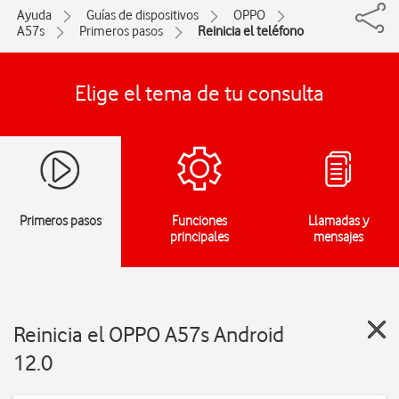
Ayuda
Guías de dispositivos
OPPO
A57s
Primeros pasos
Reinicia el teléfono
Elige el tema de tu consulta
Primeros pasos
Funciones
Llamadas y
principales
mensajes
Reinicia el OPPO A57s Android
12.0