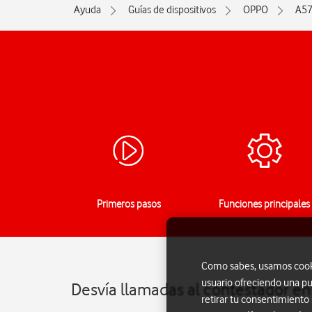
Ayuda
Guías de dispositivos
OPPO
A57
Primeros pasos
Funciones principales
Como sabes, usamos cookie
usuario ofreciendo una pu
Desvía llamadas al contestador e
retirar tu consentimiento