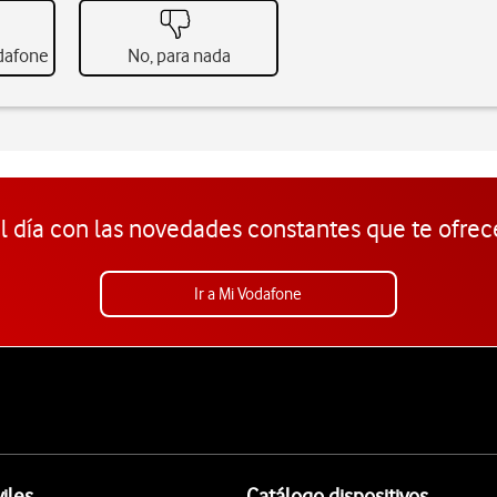
odafone
No, para nada
l día con las novedades constantes que te ofrec
Ir a Mi Vodafone
iles
Catálogo dispositivos