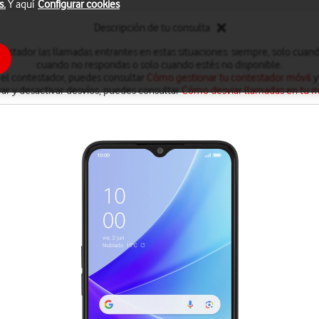
s.
Y aquí
Configurar cookies
Descripción de tu consulta
testador las llamadas entrantes en estas situaciones: siempre, solo cuan
cuando no respondas o solo cuando estés no disponible.
 el contestador, puedes consultar
Cómo gestionar tu contestador móvil
y
var y desactivar desvíos, puedes consultar
Cómo desviar llamadas en tu m