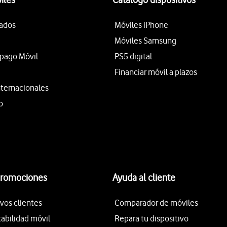
tados
Móviles iPhone
Móviles Samsung
epago Móvil
PS5 digital
Financiar móvil a plazos
nternacionales
o
promociones
Ayuda al cliente
vos clientes
Comparador de móviles
tabilidad móvil
Repara tu dispositivo