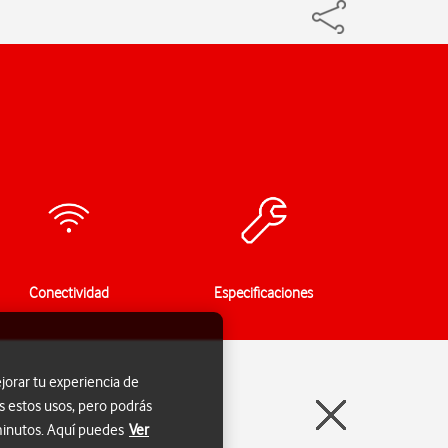
Conectividad
Especificaciones
jorar tu experiencia de
s estos usos, pero podrás
 minutos. Aquí puedes
Ver