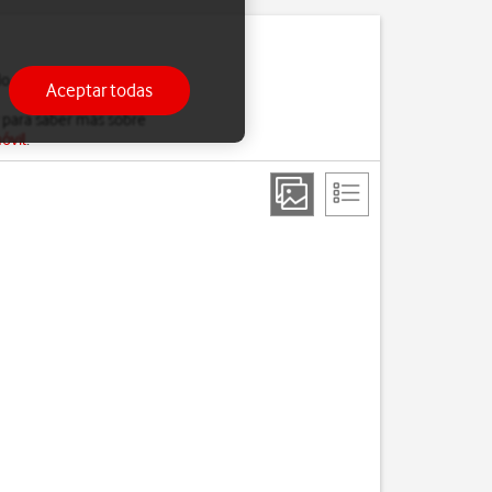
do estés ocupado, solo
Aceptar todas
 para saber más sobre
óvil
.