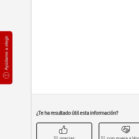
Ayúdame a elegir
¿Te ha resultado útil esta información?
Sí, gracias
Sí, con queja a V