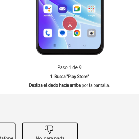
Paso 1 de 9
1. Busca "
Play Store
"
Desliza el dedo hacia arriba
por la pantalla.
odafone
No, para nada