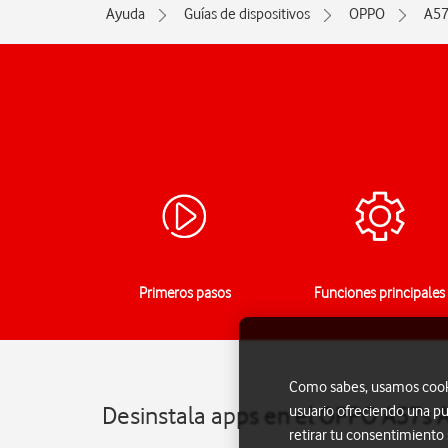
Ayuda
Guías de dispositivos
OPPO
A57
Primeros pasos
Funciones principales
Como sabes, usamos cookie
Desinstala apps en el OPPO A57s 
usuario ofreciendo una pu
retirar tu consentimiento