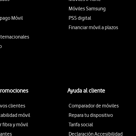
Móviles Samsung
epago Móvil
PS5 digital
Financiar móvil a plazos
nternacionales
o
promociones
Ayuda al cliente
vos clientes
Comparador de móviles
tabilidad móvil
Repara tu dispositivo
fibra y móvil
Tarifa social
iantes
Declaración Accesibilidad