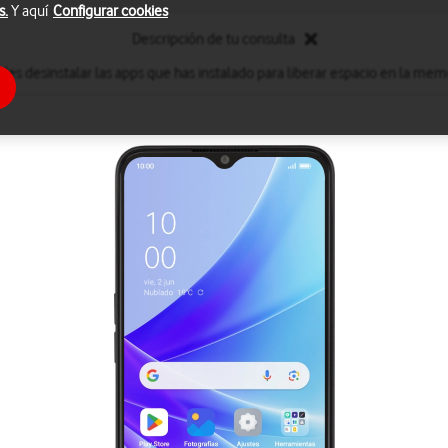
s.
Y aquí
Configurar cookies
Descripción de tu consulta
des desinstalar las apps que has instalado para liberar espacio en la memo