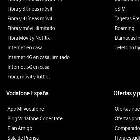
Fibra y 3 líneas móvil
eSIM
Fibra y 4 líneas móvil
Tarjetas Pr
Fibra y móvil ilimitado
Roaming
Fibra Móvil y Netflix
Llamadas i
Internet en casa
Teléfono fij
Internet 4G en casa ilimitado
Internet 5G en casa
Fibra, móvil y fútbol
Vodafone España
Ofertas y 
App Mi Vodafone
Ofertas nue
Blog Vodafone Conéctate
Ofertas por
Plan Amigo
Comparador 
Sala de Prensa
Fibra estud