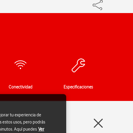
Conectividad
Especificaciones
jorar tu experiencia de
s estos usos, pero podrás
 minutos. Aquí puedes
Ver