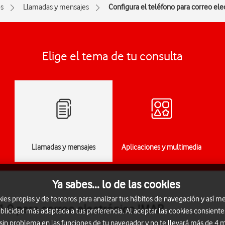
s
Llamadas y mensajes
Configura el teléfono para correo el
Elige el tema de tu consulta
Llamadas y mensajes
Aplicaciones y multimedia
Ya sabes... lo de las cookies
s propias y de terceros para analizar tus hábitos de navegación y así me
1.0 para correo electrónico IMAP
blicidad más adaptada a tus preferencia. Al aceptar las cookies consiente
 sin problema en las funciones de tu navegador y no te llevará más de 4