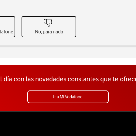
odafone
No, para nada
l día con las novedades constantes que te ofrec
Ir a Mi Vodafone