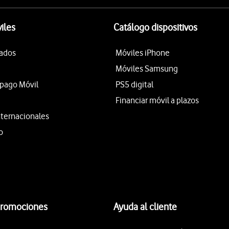
iles
Catálogo dispositivos
tados
Móviles iPhone
Móviles Samsung
epago Móvil
PS5 digital
Financiar móvil a plazos
nternacionales
o
promociones
Ayuda al cliente