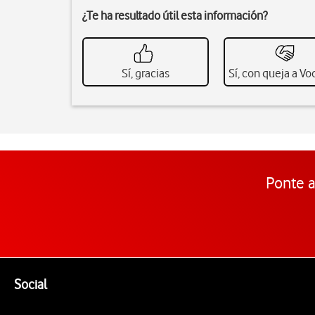
¿Te ha resultado útil esta información?
Sí, gracias
Sí, con queja a V
Ponte a
Pie de página de Vodafone
Enlaces a las redes sociales de Vodafone
Social