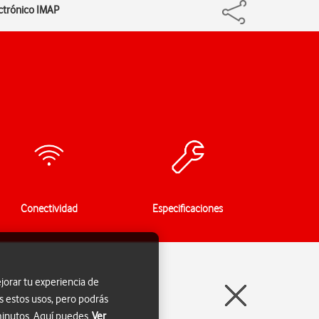
ectrónico IMAP
Conectividad
Especificaciones
jorar tu experiencia de
s estos usos, pero podrás
 minutos. Aquí puedes
Ver