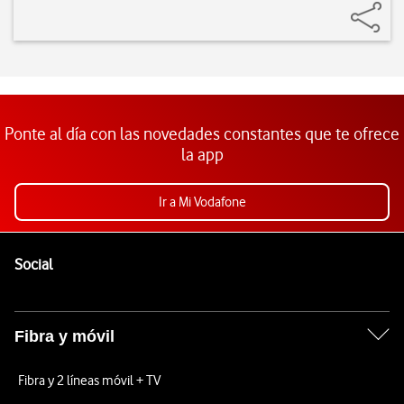
Ponte al día con las novedades constantes que te ofrece
la app
Ir a Mi Vodafone
Pie de página de Vodafone
Enlaces a las redes sociales de Vodafone
Social
Fibra y móvil
Fibra y 2 líneas móvil + TV