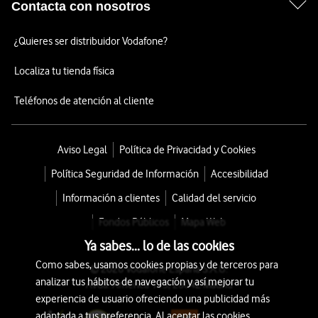
Contacta con nosotros
¿Quieres ser distribuidor Vodafone?
Localiza tu tienda física
Teléfonos de atención al cliente
Aviso Legal
Política de Privacidad y Cookies
Política Seguridad de Información
Accesibilidad
Información a clientes
Calidad del servicio
Fondos Públicos
Mapa Web
Ya sabes... lo de las cookies
Como sabes, usamos cookies propias y de terceros para
© 2026 Vodafone España S.A.U.
analizar tus hábitos de navegación y así mejorar tu
Avda. América 115, 28042 Madrid
experiencia de usuario ofreciendo una publicidad más
adaptada a tus preferencia. Al aceptar las cookies